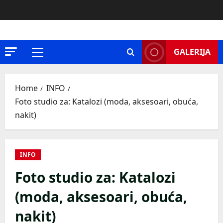
Skip
to
content
GALERIJA
Primary
Menu
Home
INFO
Foto studio za: Katalozi (moda, aksesoari, obuća,
nakit)
INFO
Foto studio za: Katalozi
(moda, aksesoari, obuća,
nakit)