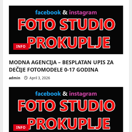
n
INFO
MODNA AGENCIJA – BESPLATAN UPIS ZA
DEČIJE FOTOMODELE 0-17 GODINA
admin
April 3, 2026
INFO