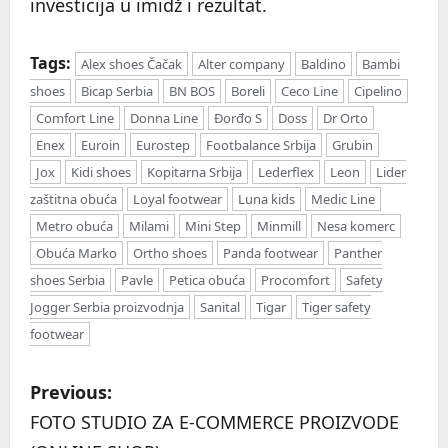
investicija u imidž i rezultat.
Tags:
Alex shoes Čačak
Alter company
Baldino
Bambi
shoes
Bicap Serbia
BN BOS
Boreli
Ceco Line
Cipelino
Comfort Line
Donna Line
Đorđo S
Doss
Dr Orto
Enex
Euroin
Eurostep
Footbalance Srbija
Grubin
Jox
Kidi shoes
Kopitarna Srbija
Lederflex
Leon
Lider
zaštitna obuća
Loyal footwear
Luna kids
Medic Line
Metro obuća
Milami
Mini Step
Minmill
Nesa komerc
Obuća Marko
Ortho shoes
Panda footwear
Panther
shoes Serbia
Pavle
Petica obuća
Procomfort
Safety
Jogger Serbia proizvodnja
Sanital
Tigar
Tiger safety
footwear
P
Previous:
o
FOTO STUDIO ZA E-COMMERCE PROIZVODE