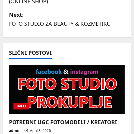
(ONLINE SHOP)
s
Next:
t
FOTO STUDIO ZA BEAUTY & KOZMETIKU
n
a
SLIČNI POSTOVI
v
i
g
a
t
INFO
i
POTREBNI UGC FOTOMODELI / KREATORI
o
admin
April 3, 2026