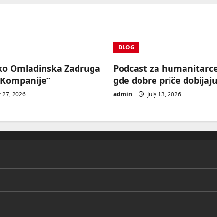
BLOG
ko Omladinska Zadruga
Podcast za humanitarc
 Kompanije“
gde dobre priče dobijaju
y 27, 2026
admin
July 13, 2026