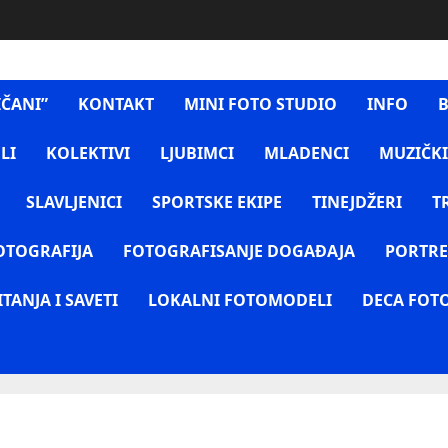
IČANI”
KONTAKT
MINI FOTO STUDIO
INFO
B
LI
KOLEKTIVI
LJUBIMCI
MLADENCI
MUZIČKI
SLAVLJENICI
SPORTSKE EKIPE
TINEJDŽERI
T
OTOGRAFIJA
FOTOGRAFISANJE DOGAĐAJA
PORTRE
ITANJA I SAVETI
LOKALNI FOTOMODELI
DECA FOT