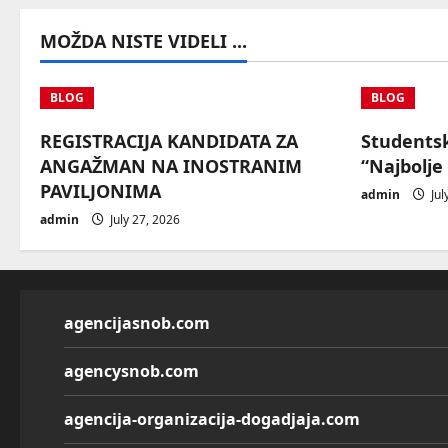
MOŽDA NISTE VIDELI ...
BLOG
BLOG
REGISTRACIJA KANDIDATA ZA
Students
ANGAŽMAN NA INOSTRANIM
“Najbolje
PAVILJONIMA
admin
Jul
admin
July 27, 2026
agencijasnob.com
agencysnob.com
agencija-organizacija-dogadjaja.com