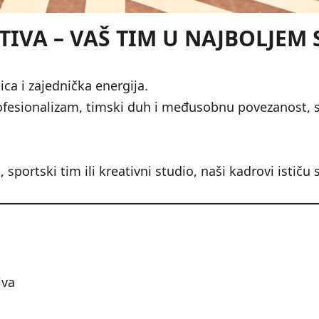
IVA – VAŠ TIM U NAJBOLJEM
ica i zajednička energija.
rofesionalizam, timski duh i međusobnu povezanost, st
, sportski tim ili kreativni studio, naši kadrovi istič
iva