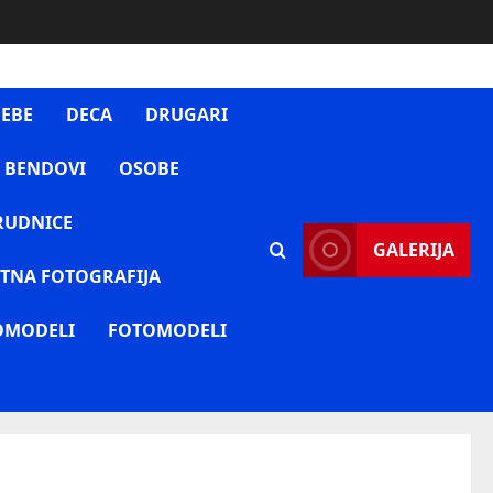
EBE
DECA
DRUGARI
 BENDOVI
OSOBE
RUDNICE
GALERIJA
TNA FOTOGRAFIJA
OMODELI
FOTOMODELI