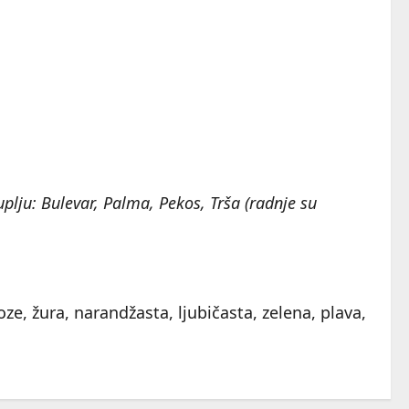
plju: Bulevar, Palma, Pekos, Trša (radnje su
ze, žura, narandžasta, ljubičasta, zelena, plava,