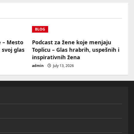
BLOG
e – Mesto
Podcast za žene koje menjaju
 svoj glas
Toplicu – Glas hrabrih, uspešnih i
inspirativnih žena
admin
July 13, 2026