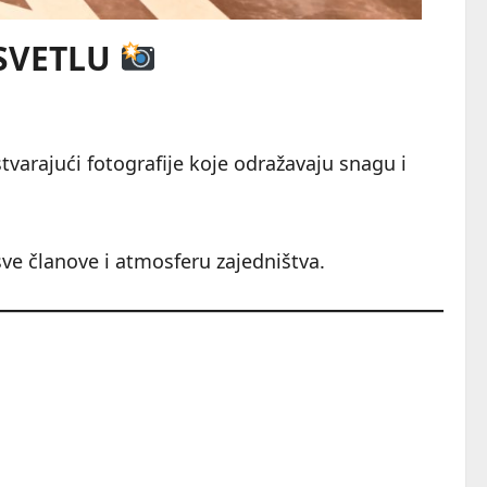
 SVETLU
varajući fotografije koje odražavaju snagu i
u sve članove i atmosferu zajedništva.