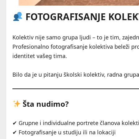
FOTOGRAFISANJE KOLEKT
Kolektiv nije samo grupa ljudi – to je tim, zajedn
Profesionalno fotografisanje kolektiva beleži p
identitet vašeg tima.
Bilo da je u pitanju školski kolektiv, radna grupa
Šta nudimo?
✔ Grupne i individualne portrete članova kolekt
✔ Fotografisanje u studiju ili na lokaciji