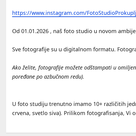
https://www.instagram.com/FotoStudioProkupl
Od 01.01.2026 , naš foto studio u novom amb
Sve fotografije su u digitalnom formatu. Fotograf
Ako želite, fotografije možete odštampati u omiljen
poređane po azbučnom redu).
U foto studiju trenutno imamo 10+ različitih jedn
crvena, svetlo siva). Prilikom fotografisanja, Vi