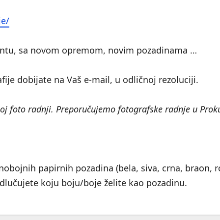
je/
ijentu, sa novom opremom, novim pozadinama …
ije dobijate na Vaš e-mail, u odličnoj rezoluciji.
oj foto radnji. Preporučujemo fotografske radnje u Proku
obojnih papirnih pozadina (bela, siva, crna, braon, ro
 odlučujete koju boju/boje želite kao pozadinu.