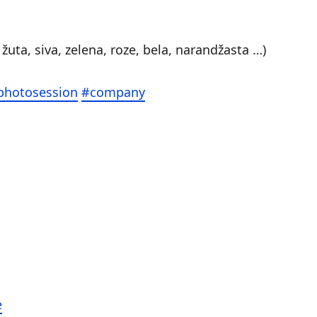
 žuta, siva, zelena, roze, bela, narandžasta …)
photosession
#company
e