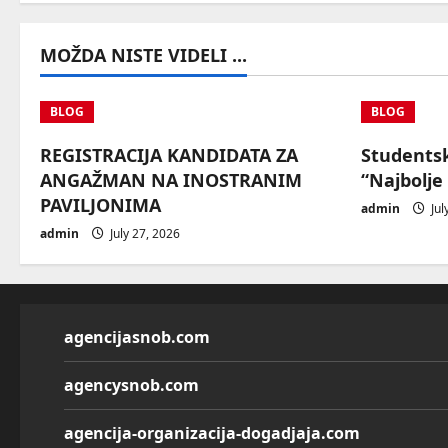
i
MOŽDA NISTE VIDELI ...
o
n
BLOG
BLOG
REGISTRACIJA KANDIDATA ZA
Students
ANGAŽMAN NA INOSTRANIM
“Najbolje
PAVILJONIMA
admin
Jul
admin
July 27, 2026
agencijasnob.com
agencysnob.com
agencija-organizacija-dogadjaja.com