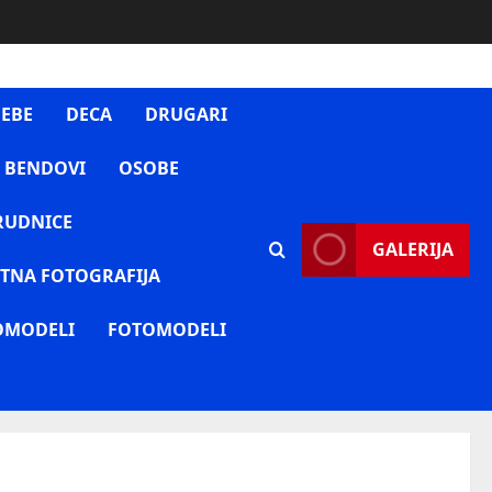
EBE
DECA
DRUGARI
 BENDOVI
OSOBE
RUDNICE
GALERIJA
TNA FOTOGRAFIJA
OMODELI
FOTOMODELI