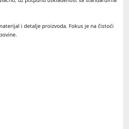
ivlačno, uz potpunu usklađenost sa standardima
aterijal i detalje proizvoda. Fokus je na čistoći
povine.