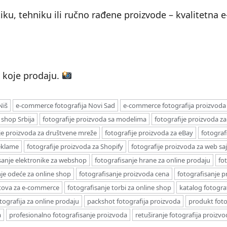
ku, tehniku ili ručno rađene proizvode – kvalitetna 
.
e koje prodaju.
Niš
e-commerce fotografija Novi Sad
e-commerce fotografija proizvoda
 shop Srbija
fotografije proizvoda sa modelima
fotografije proizvoda 
ije proizvoda za društvene mreže
fotografije proizvoda za eBay
fotograf
reklame
fotografije proizvoda za Shopify
fotografije proizvoda za web saj
sanje elektronike za webshop
fotografisanje hrane za online prodaju
fo
nje odeće za online shop
fotografisanje proizvoda cena
fotografisanje p
atova za e-commerce
fotografisanje torbi za online shop
katalog fotogra
tografija za online prodaju
packshot fotografija proizvoda
produkt foto
a
profesionalno fotografisanje proizvoda
retuširanje fotografija proizv