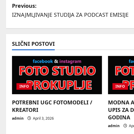
P
Previous:
IZNAJMLJIVANJE STUDIJA ZA PODCAST EMISIJE
o
s
t
SLIČNI POSTOVI
n
a
v
INFO
INFO
i
POTREBNI UGC FOTOMODELI /
MODNA AG
g
KREATORI
UPIS ZA 
GODINA
a
admin
April 3, 2026
admin
Apr
t