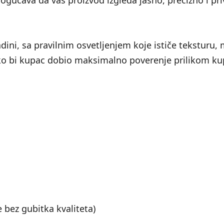
gućava da vaš proizvod izgleda jasno, precizno i pr
dini, sa pravilnim osvetljenjem koje ističe teksturu, m
kako bi kupac dobio maksimalno poverenje prilikom ku
 bez gubitka kvaliteta)