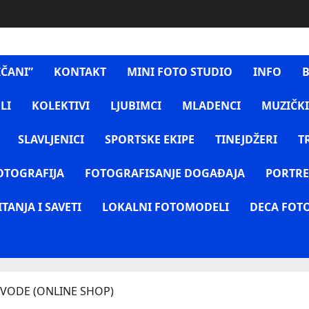
IČANI”
KONTAKT
MINI FOTO STUDIO
INFO
B
LI
KOLEKTIVI
LJUBIMCI
MLADENCI
MUZIČKI
SLAVLJENICI
SPORTSKE EKIPE
TINEJDŽERI
T
OTOGRAFIJA
FOTOGRAFISANJE DOGAĐAJA
PORTRE
ITANJA I SAVETI
LOKALNI FOTOMODELI
DECA FOT
VODE (ONLINE SHOP)