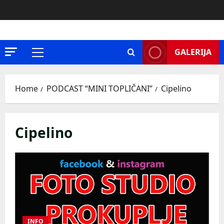
Skip
to
content
GALERIJA
Primary
Menu
Home
PODCAST “MINI TOPLIČANI”
Cipelino
Cipelino
INFO