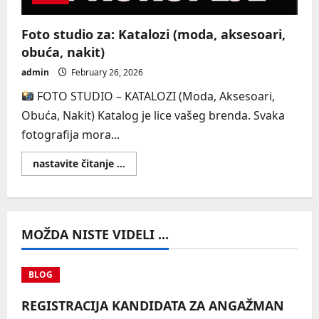
Foto studio za: Katalozi (moda, aksesoari,
obuća, nakit)
admin
February 26, 2026
FOTO STUDIO – KATALOZI (Moda, Aksesoari,
Obuća, Nakit) Katalog je lice vašeg brenda. Svaka
fotografija mora...
Read
nastavite čitanje ...
more
about
Foto
studio
za:
Katalozi
MOŽDA NISTE VIDELI ...
(moda,
aksesoari,
obuća,
nakit)
BLOG
REGISTRACIJA KANDIDATA ZA ANGAŽMAN