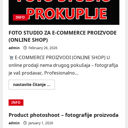
INFO
FOTO STUDIO ZA E-COMMERCE PROIZVODE
(ONLINE SHOP)
admin
February 26, 2026
E-COMMERCE PROIZVODI (ONLINE SHOP) U
online prodaji nema drugog pokušaja – fotografija
je vaš prodavac. Profesionalno...
Read
nastavite čitanje ...
more
about
FOTO
STUDIO
INFO
ZA
E-
COMMERCE
Product photoshoot – fotografije proizvoda
PROIZVODE
(ONLINE
admin
January 1, 2026
SHOP)