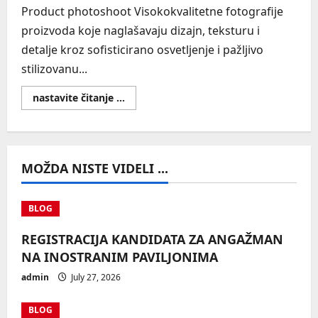
Product photoshoot Visokokvalitetne fotografije
proizvoda koje naglašavaju dizajn, teksturu i
detalje kroz sofisticirano osvetljenje i pažljivo
stilizovanu...
Read
nastavite čitanje ...
more
about
Product
photoshoot
–
fotografije
MOŽDA NISTE VIDELI ...
proizvoda
BLOG
REGISTRACIJA KANDIDATA ZA ANGAŽMAN
NA INOSTRANIM PAVILJONIMA
admin
July 27, 2026
BLOG