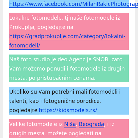
https://www.facebook.com/MilanRakicPhotogra
Lokalne fotomodele, tj naše fotomodele iz
Prokuplja, pogledajte na
https://gradprokuplje.com/category/lokalni-
fotomodeli/
Naš foto studio je deo Agencije SNOB, zato
Vam možemo ponudi i fotomodele iz drugih
mesta, po pristupačnim cenama.
Ukoliko su Vam potrebni mali fotomodeli i
talenti, kao i fotogenične porodice,
pogledajte
https://kidsmodels.rs/
Velike fotomodele iz
Niša
,
Beograda
, i iz
drugih mesta, možete pogledati na