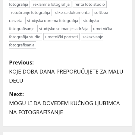
fotografija
reklamna fotografija
renta foto studio
retuširanje fotografija
slike za dokumenta
softbox
rasveta
studijska oprema fotografija
studijsko
fotografisanje
studijsko snimanje sadržaja
umetnička
fotografija studio
umetnički portreti
zakazivanje
fotografisanja
P
Previous:
o
KOJE DOBA DANA PREPORUČUJETE ZA MALU
DECU
s
Next:
t
MOGU LI DA DOVEDEM KUĆNOG LJUBIMCA
n
NA FOTOGRAFISANJE
a