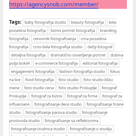
https://agencysnob.com/member/
Tags:
baby fotografija studio
beauty fotografija
bela
pozadina fotografija
biznis portret fotografija
branding
fotografija
cenovnik fotografisanja
crna pozadina
fotografija
crno-bela fotografija studio
dečiji fotograf
detaljna fotografija
dramatično osvetljenje portret
dubina
polja bokeh
e-commerce fotografija
editorial fotografija
engagement fotografija
fashion fotografija studio
fokus
na lice
food fotografija
foto studio
foto studio blizu
mene
foto studio cena
foto studio Prokuplje
fotograf
Prokuplje
fotograf za biznis
fotograf za firme
fotograf za
influensere
fotografisanje dece studio
fotografisanje hrane
studio
fotografisanje parova studio
fotografisanje
proizvoda studio
fotografisanje sa reflektorima
fotografisanje trudnica studio
fotografisanje u studiju