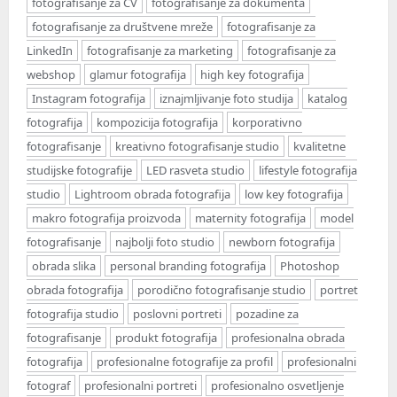
fotografisanje za CV
fotografisanje za dokumenta
fotografisanje za društvene mreže
fotografisanje za
LinkedIn
fotografisanje za marketing
fotografisanje za
webshop
glamur fotografija
high key fotografija
Instagram fotografija
iznajmljivanje foto studija
katalog
fotografija
kompozicija fotografija
korporativno
fotografisanje
kreativno fotografisanje studio
kvalitetne
studijske fotografije
LED rasveta studio
lifestyle fotografija
studio
Lightroom obrada fotografija
low key fotografija
makro fotografija proizvoda
maternity fotografija
model
fotografisanje
najbolji foto studio
newborn fotografija
obrada slika
personal branding fotografija
Photoshop
obrada fotografija
porodično fotografisanje studio
portret
fotografija studio
poslovni portreti
pozadine za
fotografisanje
produkt fotografija
profesionalna obrada
fotografija
profesionalne fotografije za profil
profesionalni
fotograf
profesionalni portreti
profesionalno osvetljenje