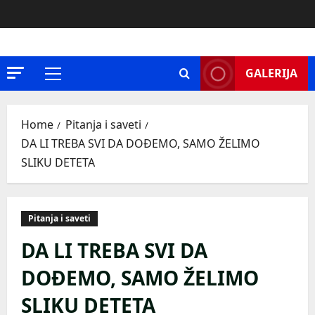
Skip
to
content
GALERIJA
Primary
Menu
Home
Pitanja i saveti
DA LI TREBA SVI DA DOĐEMO, SAMO ŽELIMO
SLIKU DETETA
Pitanja i saveti
DA LI TREBA SVI DA
DOĐEMO, SAMO ŽELIMO
SLIKU DETETA