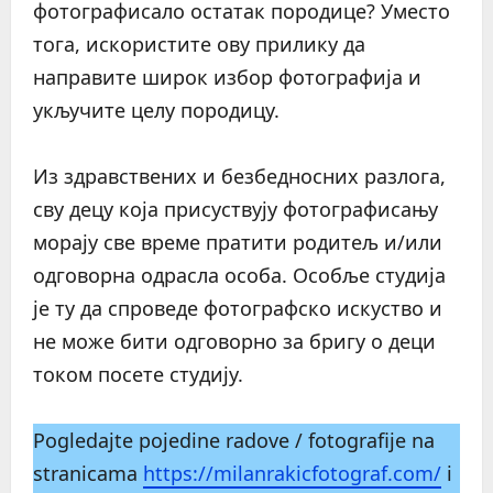
фотографисало остатак породице? Уместо
тога, искористите ову прилику да
направите широк избор фотографија и
укључите целу породицу.
Из здравствених и безбедносних разлога,
сву децу која присуствују фотографисању
морају све време пратити родитељ и/или
одговорна одрасла особа. Особље студија
је ту да спроведе фотографско искуство и
не може бити одговорно за бригу о деци
током посете студију.
Pogledajte pojedine radove / fotografije na
stranicama
https://milanrakicfotograf.com/
i