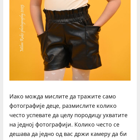
Иако можда мислите да тражите само
фотографије деце, размислите колико
често успевате да целу породицу ухватите
на једној фотографији. Колико често се
дешава да једно од вас држи камеру да би