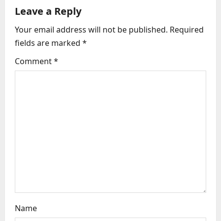
v
Leave a Reply
i
Your email address will not be published.
Required
g
fields are marked
*
a
Comment
*
t
i
o
n
Name