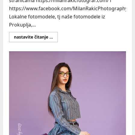
stranicama https://milanrakicfotograf.com/ i
https://www.facebook.com/MilanRakicPhotography
Lokalne fotomodele, tj naše fotomodele iz
Prokuplja,...
Read
nastavite čitanje ...
more
about
Strateška
priprema