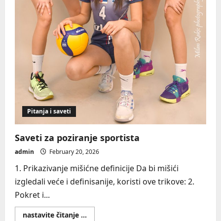
Pitanja i saveti
Saveti za poziranje sportista
admin
February 20, 2026
1. Prikazivanje mišićne definicije Da bi mišići
izgledali veće i definisanije, koristi ove trikove: 2.
Pokret i...
Read
nastavite čitanje ...