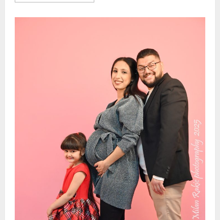
more
about
Saveti
za
poziranje
sportista