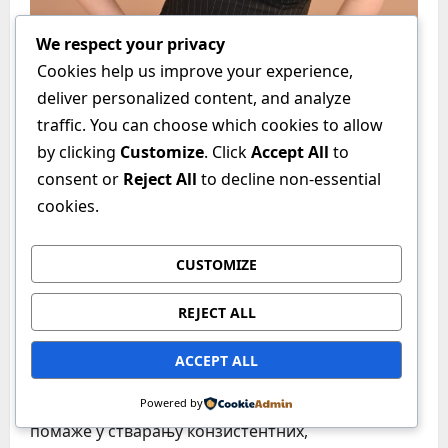
We respect your privacy
Cookies help us improve your experience,
deliver personalized content, and analyze
traffic. You can choose which cookies to allow
by clicking
Customize
. Click
Accept All
to
consent or
Reject All
to decline non-essential
cookies.
Pitanja i saveti
CUSTOMIZE
ZAŠTO ODABRATI STUDIJSKO
REJECT ALL
FOTOGRAFISANJE
admin
February 20, 2026
0
ACCEPT ALL
Студијска фотографија пружа потпуну контролу
над осветљењем, позадином и окружењем, што
Powered by
помаже у стварању конзистентних,