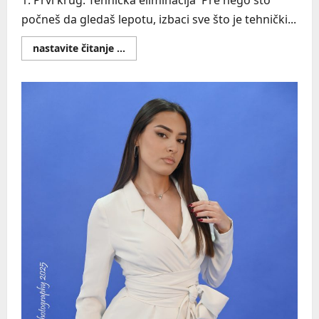
1. Prvi krug: Tehnička eliminacija Pre nego što
počneš da gledaš lepotu, izbaci sve što je tehnički...
Read
nastavite čitanje ...
more
about
KAKO
ODABRATI
NAJBOLJE
FOTOGRAFIJE