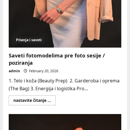
Pitanja i saveti
Saveti fotomodelima pre foto sesije /
poziranja
admin
February 20, 2026
1. Telo i koža (Beauty Prep) 2. Garderoba i oprema
(The Bag) 3. Energija i logistika Pro...
Read
nastavite čitanje ...
more
about
Saveti
fotomodelima
pre
foto
sesije