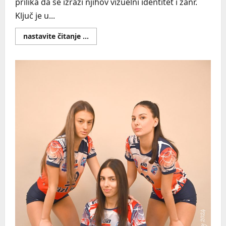
prilika da se izrazi njihov vizuelni identitet i žanr.
Ključ je u...
Read
nastavite čitanje ...
more
about
Saveti
za
fotografisanje
muzičara