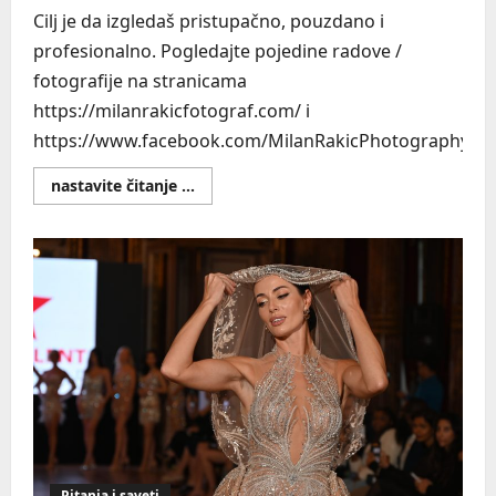
Cilj je da izgledaš pristupačno, pouzdano i
profesionalno. Pogledajte pojedine radove /
fotografije na stranicama
https://milanrakicfotograf.com/ i
https://www.facebook.com/MilanRakicPhotography...
Read
nastavite čitanje ...
more
about
Poslovni
portreti
(Corporate
Headshots)
Pitanja i saveti