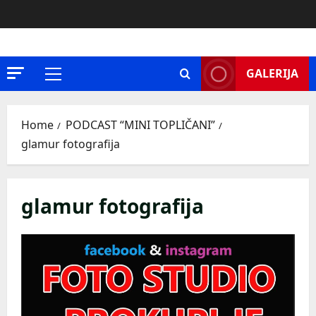
Skip
to
content
GALERIJA
Primary
Menu
Home
PODCAST “MINI TOPLIČANI”
glamur fotografija
glamur fotografija