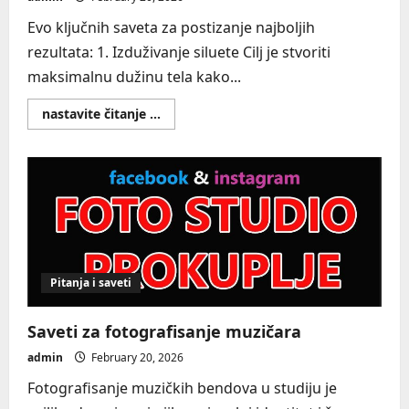
Evo ključnih saveta za postizanje najboljih
rezultata: 1. Izduživanje siluete Cilj je stvoriti
maksimalnu dužinu tela kako...
Read
nastavite čitanje ...
more
about
Saveti
za
poziranje
plus
size
modela
Pitanja i saveti
Saveti za fotografisanje muzičara
admin
February 20, 2026
Fotografisanje muzičkih bendova u studiju je