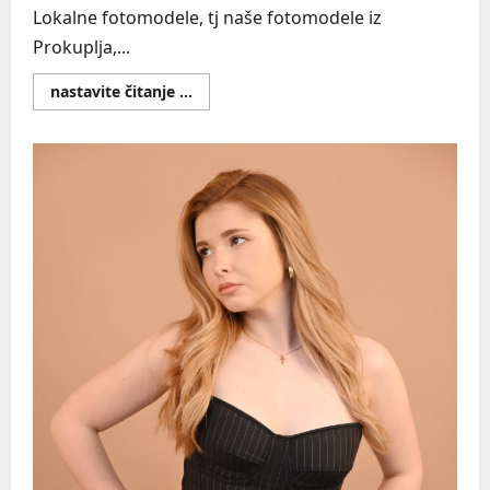
Lokalne fotomodele, tj naše fotomodele iz
Prokuplja,...
Read
nastavite čitanje ...
more
about
Ovladaj
pokretima