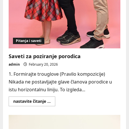
Pitanja i saveti
Saveti za poziranje porodica
admin
February 20, 2026
1. Formirajte trouglove (Pravilo kompozicije)
Nikada ne postavljajte glave članova porodice u
istu horizontalnu liniju. To izgleda...
Read
nastavite čitanje ...
more
about
Saveti
za
poziranje
porodica