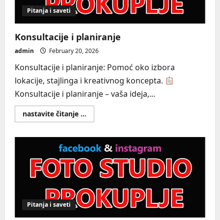
Pitanja i saveti
Konsultacije i planiranje
admin
February 20, 2026
Konsultacije i planiranje: Pomoć oko izbora
lokacije, stajlinga i kreativnog koncepta.
Konsultacije i planiranje – vaša ideja,...
Read
nastavite čitanje ...
more
about
Konsultacije
i
planiranje
Pitanja i saveti