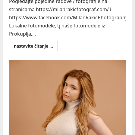
Pogledajte pojedine radove / fotografije na
stranicama https://milanrakicfotograf.com/ i
https://www.facebook.com/MilanRakicPhotography
Lokalne fotomodele, tj naše fotomodele iz
Prokuplja,...
Read
nastavite čitanje ...
more
about
Profesionalizam
na
setu