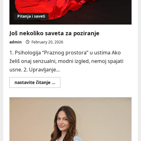
Pitanja i saveti
Još nekoliko saveta za poziranje
admin
February 20, 2026
1. Psihologija “Praznog prostora” u ustima Ako
želiš onaj senzualni, modni izgled, nemoj spajati
usne. 2. Upravljanje...
Read
nastavite čitanje ...
more
about
Još
nekoliko
saveta
za
poziranje