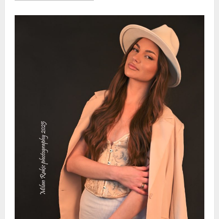
about
Saveti
fotomodelima
u
toku
foto
sesije