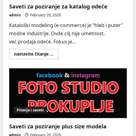
Saveti za poziranje za katalog odeće
admin
February 20, 2026
Kataloški modeling (e-commerce) je “hleb i puter”
modne industrije. Ovde cilj nije umetnost,
već prodaja odeće. Fokus je...
Read
nastavite čitanje ...
more
about
Saveti
za
poziranje
za
katalog
odeće
Pitanja i saveti
Saveti za poziranje plus size modela
admin
February 20, 2026