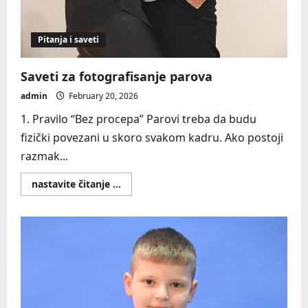
Pitanja i saveti
Saveti za fotografisanje parova
admin
February 20, 2026
1. Pravilo “Bez procepa” Parovi treba da budu
fizički povezani u skoro svakom kadru. Ako postoji
razmak...
Read
nastavite čitanje ...
more
about
Saveti
za
fotografisanje
parova