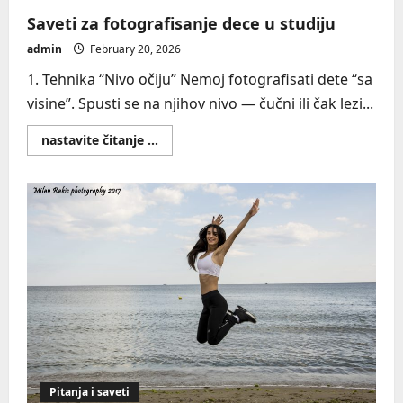
Saveti za fotografisanje dece u studiju
admin
February 20, 2026
1. Tehnika “Nivo očiju” Nemoj fotografisati dete “sa
visine”. Spusti se na njihov nivo — čučni ili čak lezi...
Read
nastavite čitanje ...
more
about
Saveti
za
fotografisanje
dece
u
studiju
Pitanja i saveti