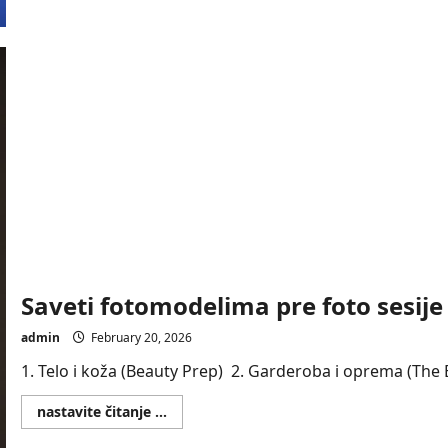
Saveti fotomodelima pre foto sesije 
admin
February 20, 2026
1. Telo i koža (Beauty Prep) 2. Garderoba i oprema (The Ba
Read
nastavite čitanje ...
more
about