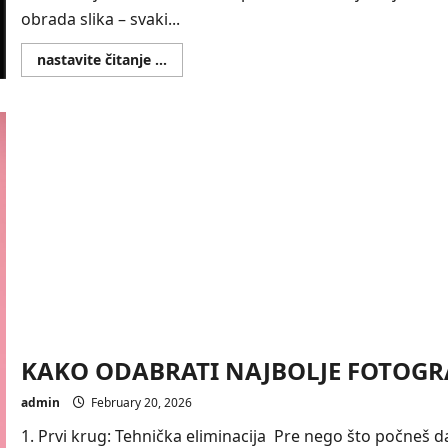
obrada slika – svaki...
Read
nastavite čitanje ...
more
about
Retuširanje
i
obrada
slika
KAKO ODABRATI NAJBOLJE FOTOGRA
admin
February 20, 2026
1. Prvi krug: Tehnička eliminacija Pre nego što počneš da 