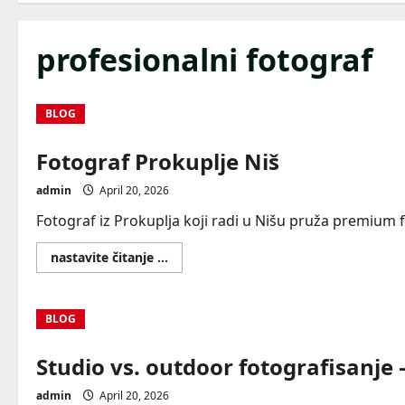
profesionalni fotograf
BLOG
Fotograf Prokuplje Niš
admin
April 20, 2026
Fotograf iz Prokuplja koji radi u Nišu pruža premium fo
Read
nastavite čitanje ...
more
about
Fotograf
Prokuplje
BLOG
Niš
Studio vs. outdoor fotografisanje –
admin
April 20, 2026