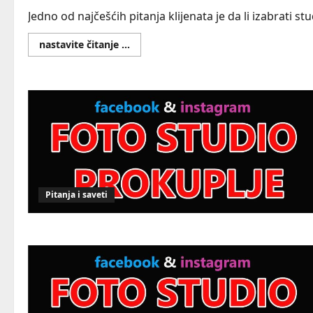
Jedno od najčešćih pitanja klijenata je da li izabrati st
Read
nastavite čitanje ...
more
about
Studio
vs.
outdoor
fotografisanje
–
šta
izabrati
Pitanja i saveti