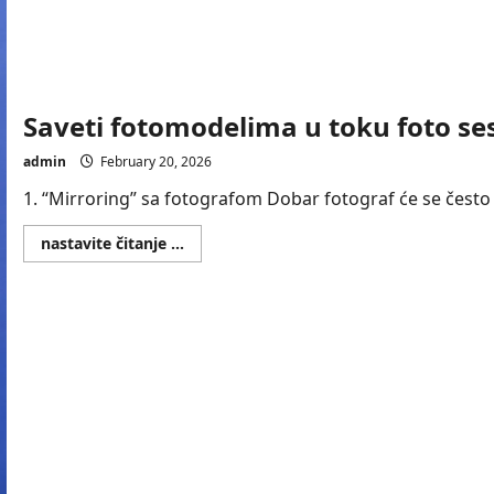
Saveti fotomodelima u toku foto ses
admin
February 20, 2026
1. “Mirroring” sa fotografom Dobar fotograf će se često 
Read
nastavite čitanje ...
more
about
Saveti
fotomodelima
u
toku
foto
sesije