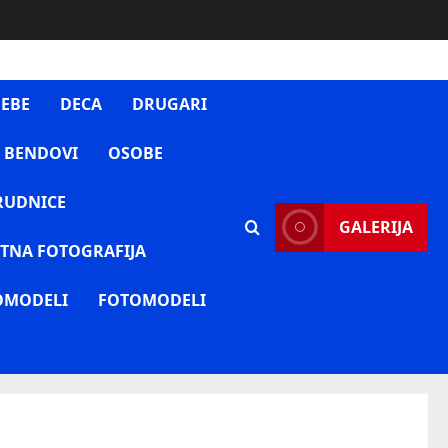
EBE
DECA
DRUGARI
 BENDOVI
OSOBE
RUDNICE
GALERIJA
TNA FOTOGRAFIJA
OMODELI
FOTOMODELI