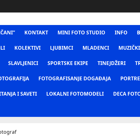
IČANI”
KONTAKT
MINI FOTO STUDIO
INFO
B
LI
KOLEKTIVI
LJUBIMCI
MLADENCI
MUZIČKI
SLAVLJENICI
SPORTSKE EKIPE
TINEJDŽERI
T
OTOGRAFIJA
FOTOGRAFISANJE DOGAĐAJA
PORTRE
ITANJA I SAVETI
LOKALNI FOTOMODELI
DECA FOT
otograf