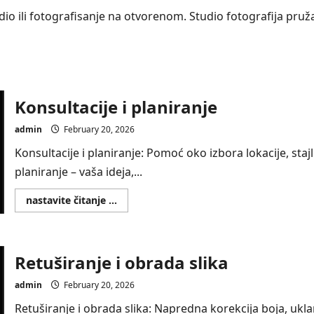
udio ili fotografisanje na otvorenom. Studio fotografija pruža
Konsultacije i planiranje
admin
February 20, 2026
Konsultacije i planiranje: Pomoć oko izbora lokacije, sta
planiranje – vaša ideja,...
Read
nastavite čitanje ...
more
about
Konsultacije
i
planiranje
Retuširanje i obrada slika
admin
February 20, 2026
Retuširanje i obrada slika: Napredna korekcija boja, ukl