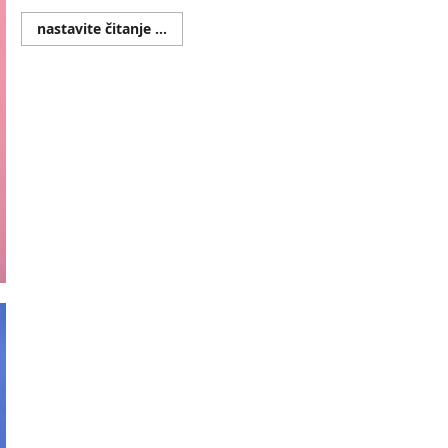
Read
nastavite čitanje ...
more
about
KAKO
ODABRATI
NAJBOLJE
FOTOGRAFIJE