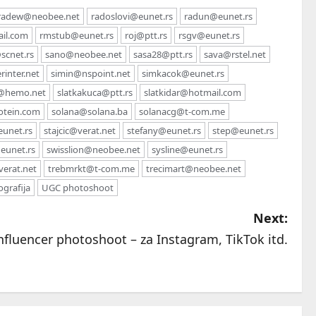
radew@neobee.net
radoslovi@eunet.rs
radun@eunet.rs
ail.com
rmstub@eunet.rs
roj@ptt.rs
rsgv@eunet.rs
cnet.rs
sano@neobee.net
sasa28@ptt.rs
sava@rstel.net
inter.net
simin@nspoint.net
simkacok@eunet.rs
y@hemo.net
slatkakuca@ptt.rs
slatkidar@hotmail.com
otein.com
solana@solana.ba
solanacg@t-com.me
unet.rs
stajcic@verat.net
stefany@eunet.rs
step@eunet.rs
eunet.rs
swisslion@neobee.net
sysline@eunet.rs
verat.net
trebmrkt@t-com.me
trecimart@neobee.net
grafija
UGC photoshoot
Next:
nfluencer photoshoot – za Instagram, TikTok itd.