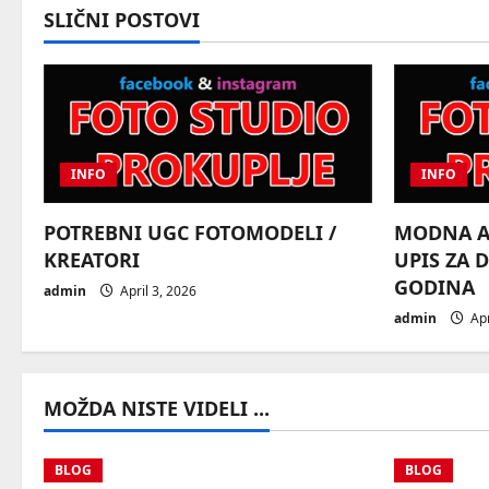
SLIČNI POSTOVI
n
a
v
i
INFO
INFO
g
POTREBNI UGC FOTOMODELI /
MODNA AG
a
KREATORI
UPIS ZA 
GODINA
admin
April 3, 2026
t
admin
Apr
i
o
MOŽDA NISTE VIDELI ...
n
BLOG
BLOG