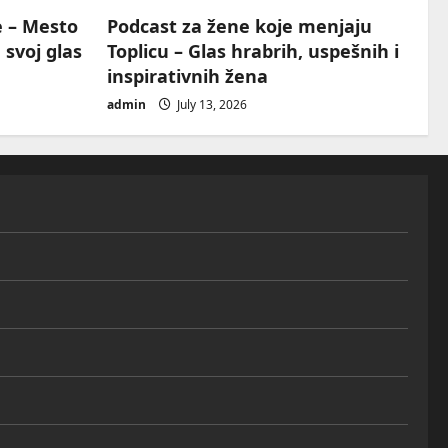
e – Mesto
Podcast za žene koje menjaju
 svoj glas
Toplicu – Glas hrabrih, uspešnih i
inspirativnih žena
admin
July 13, 2026