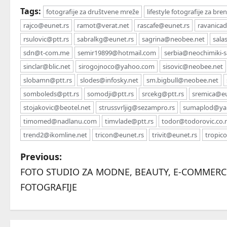
Tags:
fotografije za društvene mreže
lifestyle fotografije za br
rajco@eunet.rs
ramot@verat.net
rascafe@eunet.rs
ravanica
rsulovic@ptt.rs
sabralkg@eunet.rs
sagrina@neobee.net
sala
sdn@t-com.me
semir19899@hotmail.com
serbia@neochimiki-s
sinclar@blic.net
sirogojnoco@yahoo.com
sisovic@neobee.net
slobamn@ptt.rs
slodes@infosky.net
sm.bigbull@neobee.net
somboleds@ptt.rs
somodji@ptt.rs
srcekg@ptt.rs
sremica@eu
stojakovic@beotel.net
strussvrljig@sezampro.rs
sumaplod@ya
timomed@nadlanu.com
timvlade@ptt.rs
todor@todorovic.co.r
trend2@ikomline.net
tricon@eunet.rs
trivit@eunet.rs
tropic
P
Previous:
FOTO STUDIO ZA MODNE, BEAUTY, E-COMMERC
o
FOTOGRAFIJE
s
t