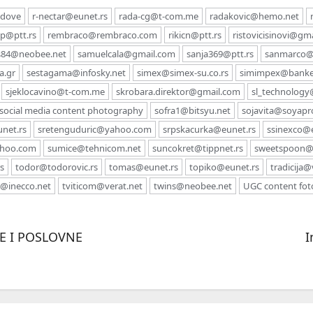
endove
r-nectar@eunet.rs
rada-cg@t-com.me
radakovic@hemo.net
dp@ptt.rs
rembraco@rembraco.com
rikicn@ptt.rs
ristovicisinovi@gm
s84@neobee.net
samuelcala@gmail.com
sanja369@ptt.rs
sanmarco@s
a.gr
sestagama@infosky.net
simex@simex-su.co.rs
simimpex@banker
sjeklocavino@t-com.me
skrobara.direktor@gmail.com
sl_technolog
social media content photography
sofra1@bitsyu.net
sojavita@soyapr
net.rs
sretenguduric@yahoo.com
srpskacurka@eunet.rs
ssinexco@e
hoo.com
sumice@tehnicom.net
suncokret@tippnet.rs
sweetspoon@
s
todor@todorovic.rs
tomas@eunet.rs
topiko@eunet.rs
tradicija@
o@inecco.net
tviticom@verat.net
twins@neobee.net
UGC content foto
E I POSLOVNE
I