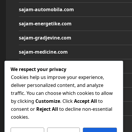
sajam-automobila.com
sajam-energetike.com
sajam-gradjevine.com
sajam-medicine.com
sajam-namestaja.com
We respect your privacy
Cookies help us improve your experience,
sajam-poljoprivrede.com
deliver personalized content, and analyze
traffic. You can choose which cookies to allow
sajam-tehnike.com
by clicking
Customize
. Click
Accept All
to
sajam-turizma.com
consent or
Reject All
to decline non-essential
cookies.
sajam-vina.com