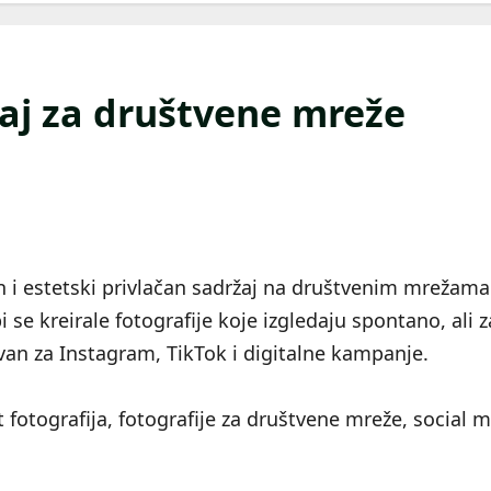
aj za društvene mreže
n i estetski privlačan sadržaj na društvenim mrežam
se kreirale fotografije koje izgledaju spontano, ali z
van za Instagram, TikTok i digitalne kampanje.
tografija, fotografije za društvene mreže, social me