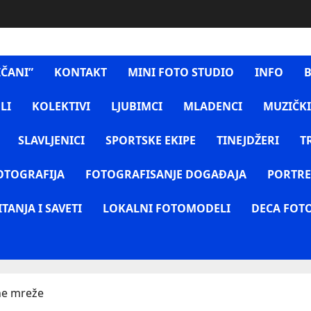
IČANI”
KONTAKT
MINI FOTO STUDIO
INFO
B
LI
KOLEKTIVI
LJUBIMCI
MLADENCI
MUZIČKI
SLAVLJENICI
SPORTSKE EKIPE
TINEJDŽERI
T
OTOGRAFIJA
FOTOGRAFISANJE DOGAĐAJA
PORTRE
ITANJA I SAVETI
LOKALNI FOTOMODELI
DECA FOT
ne mreže