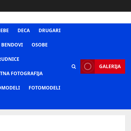
EBE
DECA
DRUGARI
 BENDOVI
OSOBE
RUDNICE
GALERIJA
TNA FOTOGRAFIJA
OMODELI
FOTOMODELI