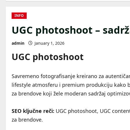
INFO
UGC photoshoot – sadrž
admin
January 1, 2026
UGC photoshoot
Savremeno fotografisanje kreirano za autentiča
lifestyle atmosferu i premium produkciju kako bi 
za brendove koji žele moderan sadržaj optimizo
SEO ključne reči:
UGC photoshoot, UGC content fo
za brendove.