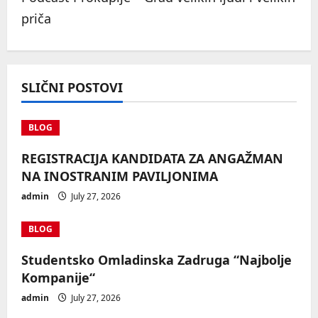
n
priča
a
v
SLIČNI POSTOVI
i
g
BLOG
a
REGISTRACIJA KANDIDATA ZA ANGAŽMAN
NA INOSTRANIM PAVILJONIMA
t
admin
July 27, 2026
i
BLOG
o
Studentsko Omladinska Zadruga “Najbolje
n
Kompanije“
admin
July 27, 2026