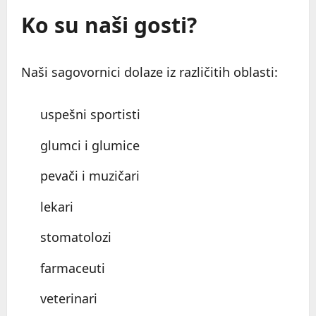
Ko su naši gosti?
Naši sagovornici dolaze iz različitih oblasti:
uspešni sportisti
glumci i glumice
pevači i muzičari
lekari
stomatolozi
farmaceuti
veterinari