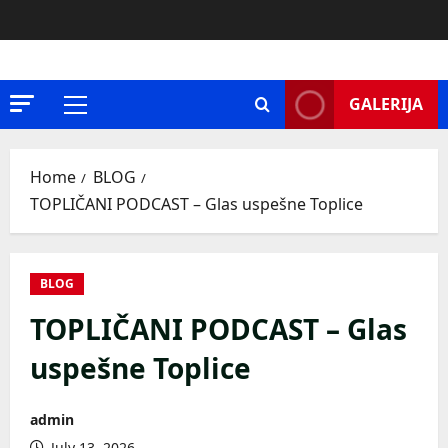
Skip
to
content
GALERIJA
Primary
Menu
Home
BLOG
TOPLIČANI PODCAST – Glas uspešne Toplice
BLOG
TOPLIČANI PODCAST – Glas
uspešne Toplice
admin
July 13, 2026