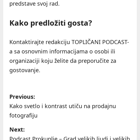
predstave svoj rad.
Kako predložiti gosta?
Kontaktirajte redakciju TOPLIČANI PODCAST-
a sa osnovnim informacijama o osobi ili
organizaciji koju želite da preporučite za
gostovanje.
P
Previous:
o
Kako svetlo i kontrast utiču na prodajnu
fotografiju
s
Next:
t
Podcast Prokuplje – Grad velikih ljudi i velikih