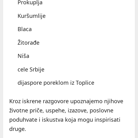
Prokuplja
Kuršumlije
Blaca
Žitorađe
Niša
cele Srbije
dijaspore poreklom iz Toplice
Kroz iskrene razgovore upoznajemo njihove
životne priče, uspehe, izazove, poslovne
poduhvate i iskustva koja mogu inspirisati
druge.