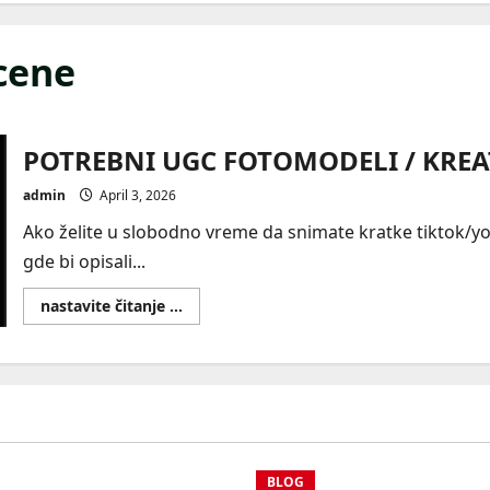
cene
POTREBNI UGC FOTOMODELI / KREA
admin
April 3, 2026
Ako želite u slobodno vreme da snimate kratke tiktok/
gde bi opisali...
Read
nastavite čitanje ...
more
about
POTREBNI
UGC
FOTOMODELI
/
KREATORI
BLOG