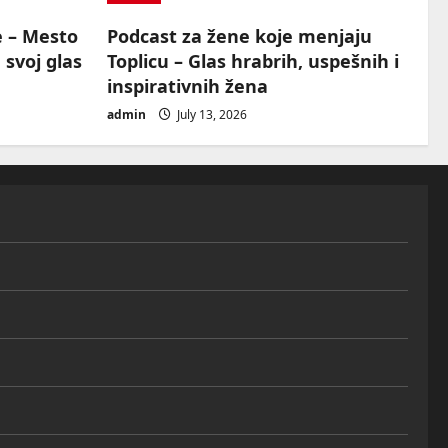
e – Mesto
Podcast za žene koje menjaju
 svoj glas
Toplicu – Glas hrabrih, uspešnih i
inspirativnih žena
admin
July 13, 2026