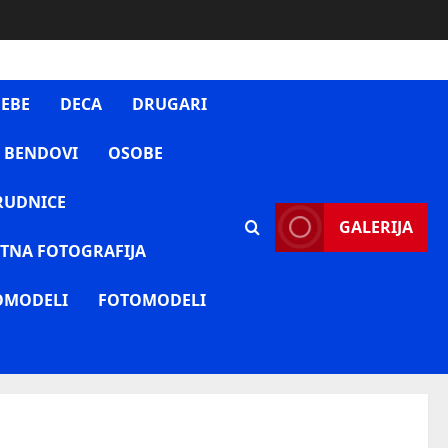
EBE
DECA
DRUGARI
 BENDOVI
OSOBE
RUDNICE
GALERIJA
TNA FOTOGRAFIJA
OMODELI
FOTOMODELI