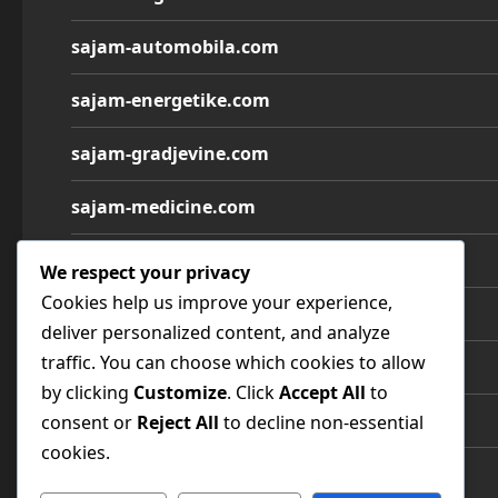
sajam-automobila.com
sajam-energetike.com
sajam-gradjevine.com
sajam-medicine.com
sajam-namestaja.com
We respect your privacy
Cookies help us improve your experience,
sajam-poljoprivrede.com
deliver personalized content, and analyze
traffic. You can choose which cookies to allow
sajam-tehnike.com
by clicking
Customize
. Click
Accept All
to
sajam-turizma.com
consent or
Reject All
to decline non-essential
cookies.
sajam-vina.com