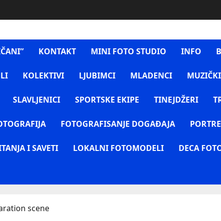
IČANI”
KONTAKT
MINI FOTO STUDIO
INFO
B
LI
KOLEKTIVI
LJUBIMCI
MLADENCI
MUZIČKI
SLAVLJENICI
SPORTSKE EKIPE
TINEJDŽERI
T
OTOGRAFIJA
FOTOGRAFISANJE DOGAĐAJA
PORTRE
ITANJA I SAVETI
LOKALNI FOTOMODELI
DECA FOT
aration scene