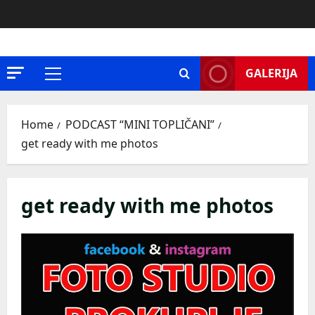
Skip
to
content
GALERIJA
Primary
Menu
Home
PODCAST “MINI TOPLIČANI”
get ready with me photos
get ready with me photos