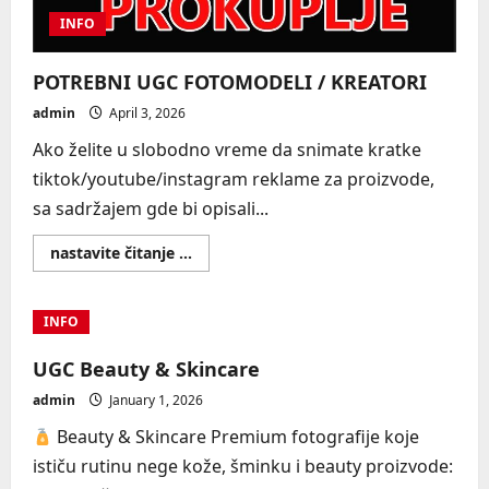
INFO
POTREBNI UGC FOTOMODELI / KREATORI
admin
April 3, 2026
Ako želite u slobodno vreme da snimate kratke
tiktok/youtube/instagram reklame za proizvode,
sa sadržajem gde bi opisali...
Read
nastavite čitanje ...
more
about
POTREBNI
UGC
INFO
FOTOMODELI
/
KREATORI
UGC Beauty & Skincare
admin
January 1, 2026
Beauty & Skincare Premium fotografije koje
ističu rutinu nege kože, šminku i beauty proizvode: