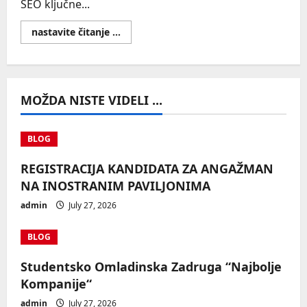
SEO ključne...
Read
nastavite čitanje ...
more
about
UGC
Beauty
&
Skincare
MOŽDA NISTE VIDELI ...
BLOG
REGISTRACIJA KANDIDATA ZA ANGAŽMAN
NA INOSTRANIM PAVILJONIMA
admin
July 27, 2026
BLOG
Studentsko Omladinska Zadruga “Najbolje
Kompanije“
admin
July 27, 2026