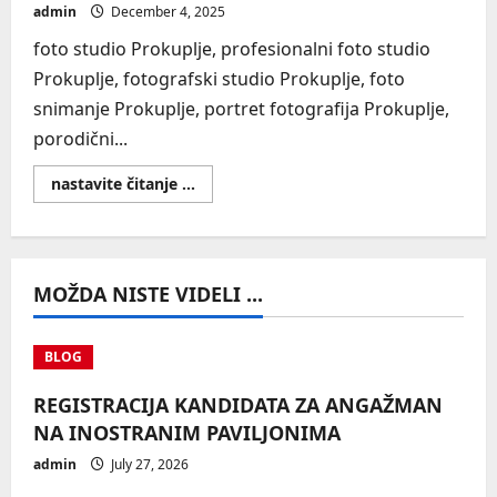
admin
December 4, 2025
foto studio Prokuplje, profesionalni foto studio
Prokuplje, fotografski studio Prokuplje, foto
snimanje Prokuplje, portret fotografija Prokuplje,
porodični...
Read
nastavite čitanje ...
more
about
SEO
MOŽDA NISTE VIDELI ...
BLOG
REGISTRACIJA KANDIDATA ZA ANGAŽMAN
NA INOSTRANIM PAVILJONIMA
admin
July 27, 2026