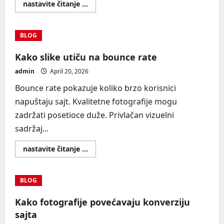
Read
nastavite čitanje ...
more
about
Fotografije
za
BLOG
landing
stranice
Kako slike utiču na bounce rate
admin
April 20, 2026
Bounce rate pokazuje koliko brzo korisnici
napuštaju sajt. Kvalitetne fotografije mogu
zadržati posetioce duže. Privlačan vizuelni
sadržaj...
Read
nastavite čitanje ...
more
about
Kako
slike
BLOG
utiču
na
bounce
Kako fotografije povećavaju konverziju
rate
sajta