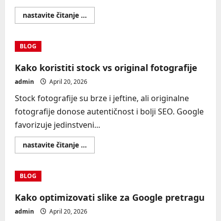
Read
nastavite čitanje ...
more
about
Fotografije
za
BLOG
blog
–
kako
Kako koristiti stock vs original fotografije
izabrati
admin
April 20, 2026
Stock fotografije su brze i jeftine, ali originalne
fotografije donose autentičnost i bolji SEO. Google
favorizuje jedinstveni...
Read
nastavite čitanje ...
more
about
Kako
koristiti
BLOG
stock
vs
original
Kako optimizovati slike za Google pretragu
fotografije
admin
April 20, 2026