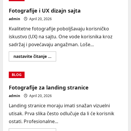
marketing
Fotografije i UX dizajn sajta
admin
April 20, 2026
Kvalitetne fotografije poboljšavaju korisničko
iskustvo (UX) na sajtu. One vode korisnika kroz
sadržaj i povećavaju angažman. Loše...
Read
nastavite čitanje ...
more
about
Fotografije
i
BLOG
UX
dizajn
sajta
Fotografije za landing stranice
admin
April 20, 2026
Landing stranice moraju imati snažan vizuelni
utisak. Prva slika često odlučuje da li će korisnik
ostati. Profesionalne...