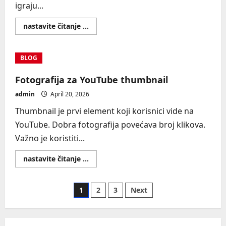
igraju...
Read
nastavite čitanje ...
more
about
Reels
i
BLOG
fotografije
–
šta
Fotografija za YouTube thumbnail
donosi
bolje
admin
April 20, 2026
rezultate
Thumbnail je prvi element koji korisnici vide na
YouTube. Dobra fotografija povećava broj klikova.
Važno je koristiti...
Read
nastavite čitanje ...
more
about
Fotografija
za
Posts
1
2
3
Next
YouTube
thumbnail
pagination