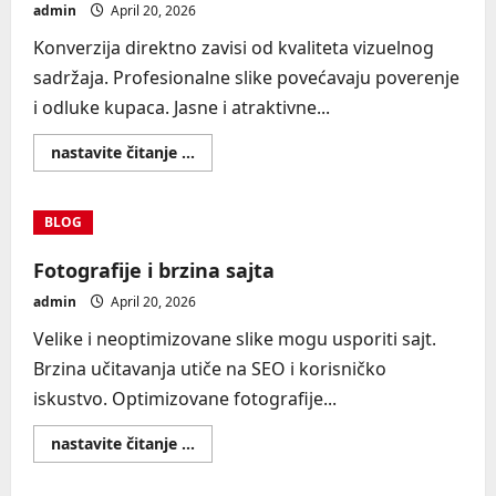
admin
April 20, 2026
Konverzija direktno zavisi od kvaliteta vizuelnog
sadržaja. Profesionalne slike povećavaju poverenje
i odluke kupaca. Jasne i atraktivne...
Read
nastavite čitanje ...
more
about
Kako
fotografije
BLOG
povećavaju
konverziju
sajta
Fotografije i brzina sajta
admin
April 20, 2026
Velike i neoptimizovane slike mogu usporiti sajt.
Brzina učitavanja utiče na SEO i korisničko
iskustvo. Optimizovane fotografije...
Read
nastavite čitanje ...
more
about
Fotografije