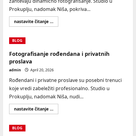
zahtevaju dinamično fotografisanje. Studio u
Prokuplju, nadomak Niša, pokriva...
Read
nastavite čitanje ...
more
about
Fotografisanje
festivala
BLOG
i
manifestacija
Fotografisanje rođendana i privatnih
proslava
admin
April 20, 2026
Rođendani i privatne proslave su posebni trenuci
koje vredi zabeležiti profesionalno. Studio u
Prokuplju, nadomak Niša, nudi...
Read
nastavite čitanje ...
more
about
Fotografisanje
rođendana
BLOG
i
privatnih