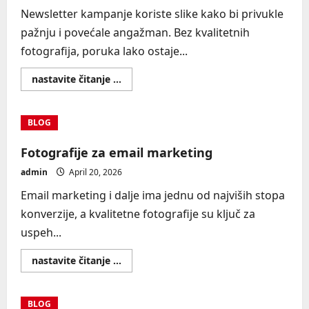
Newsletter kampanje koriste slike kako bi privukle
pažnju i povećale angažman. Bez kvalitetnih
fotografija, poruka lako ostaje...
Read
nastavite čitanje ...
more
about
Fotografije
za
BLOG
newsletter
kampanje
Fotografije za email marketing
admin
April 20, 2026
Email marketing i dalje ima jednu od najviših stopa
konverzije, a kvalitetne fotografije su ključ za
uspeh...
Read
nastavite čitanje ...
more
about
Fotografije
za
BLOG
email