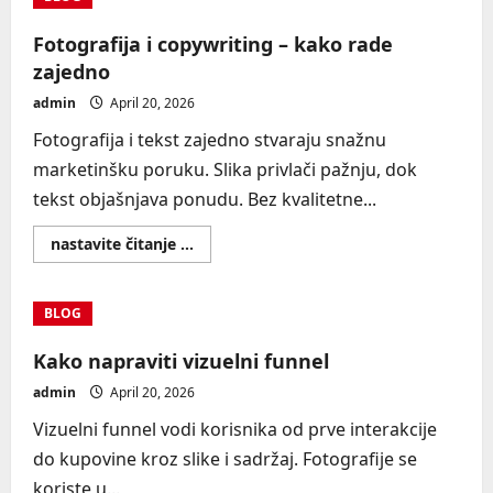
prodajne
stranice
Fotografija i copywriting – kako rade
zajedno
admin
April 20, 2026
Fotografija i tekst zajedno stvaraju snažnu
marketinšku poruku. Slika privlači pažnju, dok
tekst objašnjava ponudu. Bez kvalitetne...
Read
nastavite čitanje ...
more
about
Fotografija
i
BLOG
copywriting
–
kako
Kako napraviti vizuelni funnel
rade
zajedno
admin
April 20, 2026
Vizuelni funnel vodi korisnika od prve interakcije
do kupovine kroz slike i sadržaj. Fotografije se
koriste u...