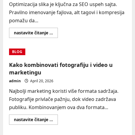
Optimizacija slika je ključna za SEO uspeh sajta.
Pravilno imenovanje fajlova, alt tagovi i kompresija
pomažu da...
Read
nastavite čitanje ...
more
about
Kako
optimizovati
BLOG
slike
za
Google
Kako kombinovati fotografiju i video u
pretragu
marketingu
admin
April 20, 2026
Najbolji marketing koristi više formata sadržaja.
Fotografije privlače pažnju, dok video zadržava
publiku. Kombinovanjem ova dva formata...
Read
nastavite čitanje ...
more
about
Kako