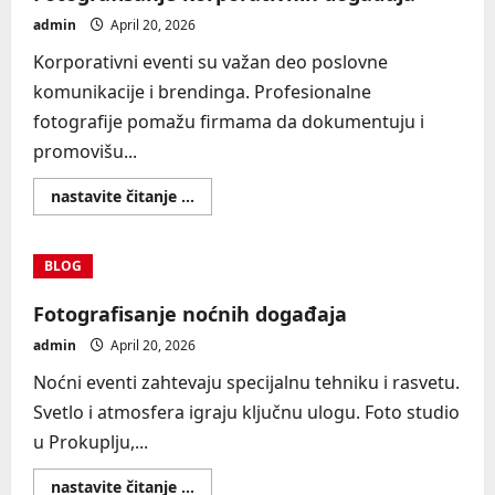
admin
April 20, 2026
Korporativni eventi su važan deo poslovne
komunikacije i brendinga. Profesionalne
fotografije pomažu firmama da dokumentuju i
promovišu...
Read
nastavite čitanje ...
more
about
Fotografisanje
korporativnih
BLOG
događaja
Fotografisanje noćnih događaja
admin
April 20, 2026
Noćni eventi zahtevaju specijalnu tehniku i rasvetu.
Svetlo i atmosfera igraju ključnu ulogu. Foto studio
u Prokuplju,...
Read
nastavite čitanje ...