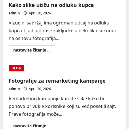
proslava
Kako slike utiču na odluku kupca
admin
April 20, 2026
Vizuelni sadržaj ima ogroman uticaj na odluku
kupca. Ljudi donose zaključke u nekoliko sekundi
na osnovu fotografija....
Read
nastavite čitanje ...
more
about
Kako
slike
BLOG
utiču
na
odluku
Fotografije za remarketing kampanje
kupca
admin
April 20, 2026
Remarketing kampanje koriste slike kako bi
ponovo privukle korisnike koji su već posetili sajt.
Prava fotografija može...
Read
nastavite čitanje ...