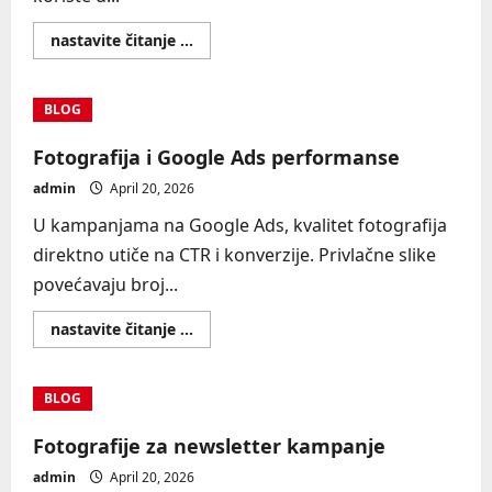
Read
nastavite čitanje ...
more
about
Kako
napraviti
BLOG
vizuelni
funnel
Fotografija i Google Ads performanse
admin
April 20, 2026
U kampanjama na Google Ads, kvalitet fotografija
direktno utiče na CTR i konverzije. Privlačne slike
povećavaju broj...
Read
nastavite čitanje ...
more
about
Fotografija
i
BLOG
Google
Ads
performanse
Fotografije za newsletter kampanje
admin
April 20, 2026