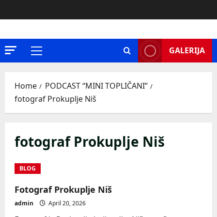
Skip
to
content
GALERIJA
Primary
Menu
Home
PODCAST “MINI TOPLIČANI”
fotograf Prokuplje Niš
fotograf Prokuplje Niš
BLOG
Fotograf Prokuplje Niš
admin
April 20, 2026