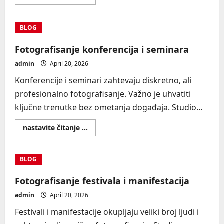
more
about
Fotografisanje
noćnih
BLOG
događaja
Fotografisanje konferencija i seminara
admin
April 20, 2026
Konferencije i seminari zahtevaju diskretno, ali
profesionalno fotografisanje. Važno je uhvatiti
ključne trenutke bez ometanja događaja. Studio...
Read
nastavite čitanje ...
more
about
Fotografisanje
konferencija
BLOG
i
seminara
Fotografisanje festivala i manifestacija
admin
April 20, 2026
Festivali i manifestacije okupljaju veliki broj ljudi i