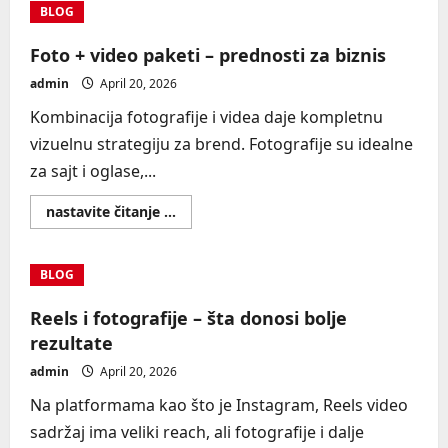
kombinovati
BLOG
fotografiju
i
video
Foto + video paketi – prednosti za biznis
u
marketingu
admin
April 20, 2026
Kombinacija fotografije i videa daje kompletnu
vizuelnu strategiju za brend. Fotografije su idealne
za sajt i oglase,...
Read
nastavite čitanje ...
more
about
Foto
+
BLOG
video
paketi
–
Reels i fotografije – šta donosi bolje
prednosti
za
rezultate
biznis
admin
April 20, 2026
Na platformama kao što je Instagram, Reels video
sadržaj ima veliki reach, ali fotografije i dalje