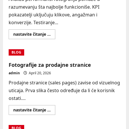
razumevanju šta najbolje funkcioniše. KPI
pokazatelji uključuju klikove, angažman i
konverzije. Testiranje...
Read
nastavite čitanje ...
more
about
Kako
analizirati
BLOG
performanse
fotografija
Fotografije za prodajne stranice
admin
April 20, 2026
Prodajne stranice (sales pages) zavise od vizuelnog
uticaja. Prva slika često određuje da li će korisnik
ostati....
Read
nastavite čitanje ...
more
about
Fotografije
za
BLOG