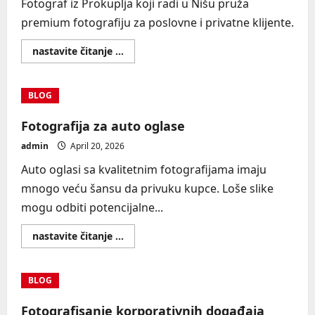
Fotograf iz Prokuplja koji radi u Nišu pruža
premium fotografiju za poslovne i privatne klijente.
Read
nastavite čitanje ...
more
about
Fotograf
Prokuplje
BLOG
Niš
Fotografija za auto oglase
admin
April 20, 2026
Auto oglasi sa kvalitetnim fotografijama imaju
mnogo veću šansu da privuku kupce. Loše slike
mogu odbiti potencijalne...
Read
nastavite čitanje ...
more
about
Fotografija
za
BLOG
auto
oglase
Fotografisanje korporativnih događaja