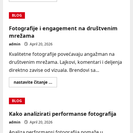
more
about
Fotografije
za
BLOG
remarketing
kampanje
Fotografije i engagement na društvenim
mrežama
admin
April 20, 2026
Kvalitetne fotografije povećavaju angažman na
društvenim mrežama. Lajkovi, komentari i deljenja
direktno zavise od vizuala. Brendovi sa...
Read
nastavite čitanje ...
more
about
Fotografije
i
BLOG
engagement
na
društvenim
Kako analizirati performanse fotografija
mrežama
admin
April 20, 2026
Analiza performansi fotografija pomaže u