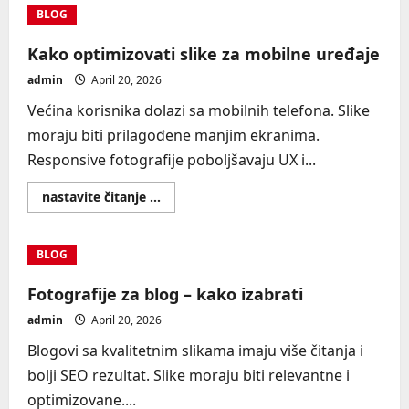
i
BLOG
brzina
sajta
Kako optimizovati slike za mobilne uređaje
admin
April 20, 2026
Većina korisnika dolazi sa mobilnih telefona. Slike
moraju biti prilagođene manjim ekranima.
Responsive fotografije poboljšavaju UX i...
Read
nastavite čitanje ...
more
about
Kako
optimizovati
BLOG
slike
za
mobilne
Fotografije za blog – kako izabrati
uređaje
admin
April 20, 2026
Blogovi sa kvalitetnim slikama imaju više čitanja i
bolji SEO rezultat. Slike moraju biti relevantne i
optimizovane....