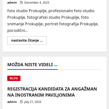
admin
December 4, 2025
foto studio Prokuplje, profesionalni foto studio
Prokuplje, fotografski studio Prokuplje, foto
snimanje Prokuplje, portret fotografija Prokuplje,
porodični...
Read
nastavite čitanje ...
more
about
SEO
MOŽDA NISTE VIDELI ...
BLOG
REGISTRACIJA KANDIDATA ZA ANGAŽMAN
NA INOSTRANIM PAVILJONIMA
admin
July 27, 2026