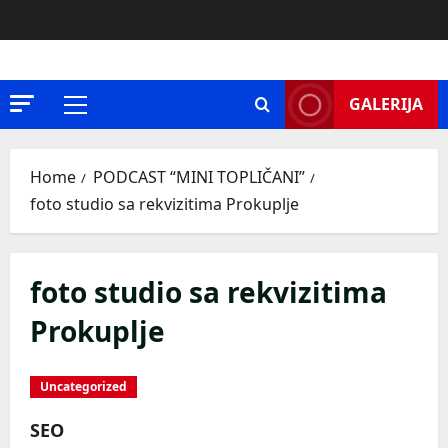
Skip
to
content
GALERIJA
Primary
Menu
Home
PODCAST “MINI TOPLIČANI”
foto studio sa rekvizitima Prokuplje
foto studio sa rekvizitima
Prokuplje
Uncategorized
SEO