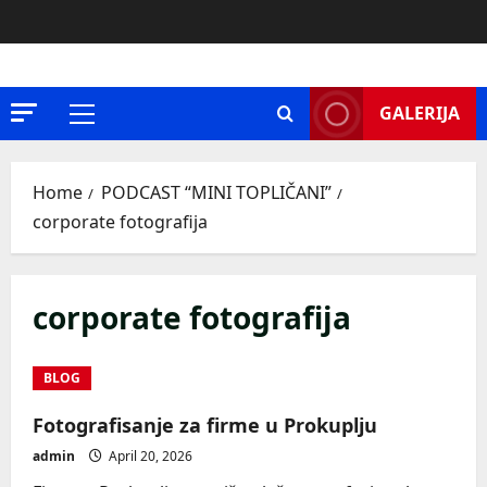
Skip
to
content
GALERIJA
Primary
Menu
Home
PODCAST “MINI TOPLIČANI”
corporate fotografija
corporate fotografija
BLOG
Fotografisanje za firme u Prokuplju
admin
April 20, 2026