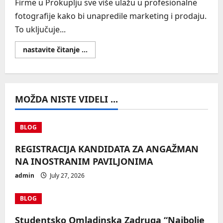
Firme u Prokuplju sve više ulažu u profesionalne
fotografije kako bi unapredile marketing i prodaju.
To uključuje...
Read
nastavite čitanje ...
more
about
Fotografisanje
za
firme
u
MOŽDA NISTE VIDELI ...
Prokuplju
BLOG
REGISTRACIJA KANDIDATA ZA ANGAŽMAN
NA INOSTRANIM PAVILJONIMA
admin
July 27, 2026
BLOG
Studentsko Omladinska Zadruga “Najbolje