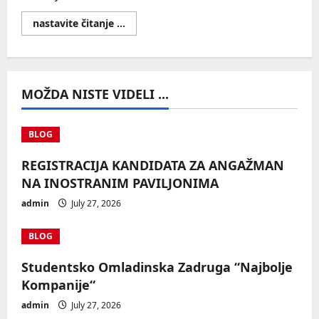
Read
nastavite čitanje ...
more
about
Corporate
headshot
–
poslovni
MOŽDA NISTE VIDELI ...
portreti
za
LinkedIn
ili
sajt
BLOG
REGISTRACIJA KANDIDATA ZA ANGAŽMAN
NA INOSTRANIM PAVILJONIMA
admin
July 27, 2026
BLOG
Studentsko Omladinska Zadruga “Najbolje
Kompanije“
admin
July 27, 2026