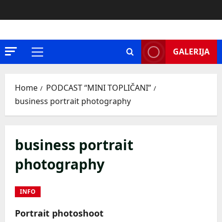
Skip
to
content
GALERIJA
Primary
Menu
Home
PODCAST “MINI TOPLIČANI”
business portrait photography
business portrait
photography
INFO
Portrait photoshoot