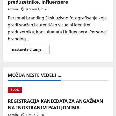
preduzetnike, influensere
admin
January 1, 2026
Personal branding Ekskluzivno fotografisanje koje
gradi snažan i autentičan vizuelni identitet
preduzetnika, konsultanata i influensera. Personal
branding...
Read
nastavite čitanje ...
more
about
Personal
branding
–
vizuelni
MOŽDA NISTE VIDELI ...
identitet
za
preduzetnike,
influensere
BLOG
REGISTRACIJA KANDIDATA ZA ANGAŽMAN
NA INOSTRANIM PAVILJONIMA
admin
July 27, 2026