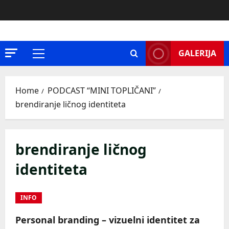
Skip
to
content
GALERIJA
Primary
Menu
Home
PODCAST “MINI TOPLIČANI”
brendiranje ličnog identiteta
brendiranje ličnog
identiteta
INFO
Personal branding – vizuelni identitet za