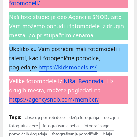
fotomodeli/
Naš foto studio je deo Agencije SNOB, zato
Vam možemo ponudi i fotomodele iz drugih
mesta, po pristupačnim cenama.
Ukoliko su Vam potrebni mali fotomodeli i
talenti, kao i fotogenične porodice,
pogledajte
https://kidsmodels.rs/
Velike fotomodele iz
Niša
,
Beograda
, i iz
drugih mesta, možete pogledati na
https://agencysnob.com/member/
Tags:
close-up portreti dece
dečja fotografija
detaljna
fotografija dece
fotografisanje beba
fotografisanje
porodičnih događaja
fotografisanje porodičnih jubileja