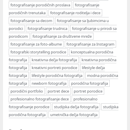
fotografisanje porodičnih proslava
fotografisanje
porodičnih trenutaka
fotografisanje roditelja i dece
fotografisanje sa decom
fotografisanje sa ljubimcima u
porodici
fotografisanje trudnica
fotografisanje u prirodi sa
porodicom
fotografisanje za društvene mreže
fotografisanje za foto-albume
fotografisanje za Instagram
fotografski storytelling porodice
konceptualna porodična
fotografija
kreativna dečja fotografija
kreativna porodična
fotografija
kreativni portreti porodice
lifestyle dečja
fotografija
lifestyle porodična fotografija
modna porodična
fotografija
newborn fotografija
porodična fotografija
porodični portfolio
portret dece
portret porodice
profesionalno fotografisanje dece
profesionalno
fotografisanje porodice
studijska dečja fotografija
studijska
porodična fotografija
umetnička dečja fotografija
P