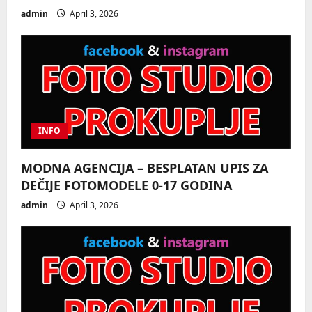
i
admin
April 3, 2026
o
n
INFO
MODNA AGENCIJA – BESPLATAN UPIS ZA
DEČIJE FOTOMODELE 0-17 GODINA
admin
April 3, 2026