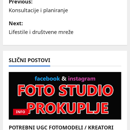
Previous:
o
Konsultacije i planiranje
s
Next:
Lifestile i društvene mreže
t
n
a
SLIČNI POSTOVI
v
i
g
a
INFO
t
POTREBNI UGC FOTOMODELI / KREATORI