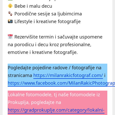
Bebe i malu decu
Porodične sesije sa ljubimcima
Lifestyle i kreativne fotografije
Rezervišite termin i sačuvajte uspomene
na porodicu i decu kroz profesionalne,
emotivne i kreativne fotografije.
Pogledajte pojedine radove / fotografije na
stranicama
https://milanrakicfotograf.com/
i
https://www.facebook.com/MilanRakicPhotogra
Lokalne fotomodele, tj naše fotomodele iz
Prokuplja, pogledajte na
https://gradprokuplje.com/category/lokalni-