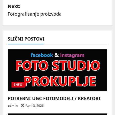
s
Next:
Fotografisanje proizvoda
t
n
a
SLIČNI POSTOVI
v
i
g
a
INFO
t
POTREBNI UGC FOTOMODELI / KREATORI
i
admin
April 3, 2026
o