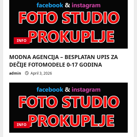
n
INFO
MODNA AGENCIJA – BESPLATAN UPIS ZA
DEČIJE FOTOMODELE 0-17 GODINA
admin
April 3, 2026
INFO