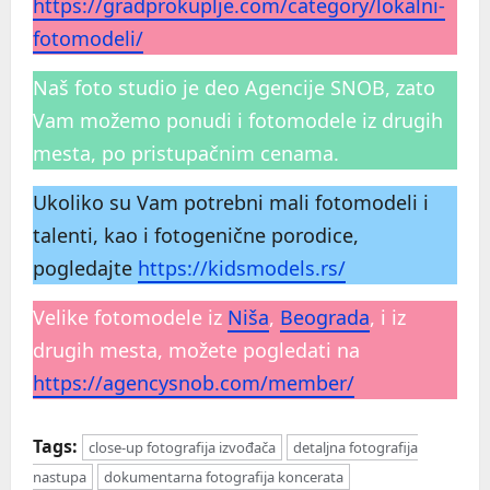
https://gradprokuplje.com/category/lokalni-
fotomodeli/
Naš foto studio je deo Agencije SNOB, zato
Vam možemo ponudi i fotomodele iz drugih
mesta, po pristupačnim cenama.
Ukoliko su Vam potrebni mali fotomodeli i
talenti, kao i fotogenične porodice,
pogledajte
https://kidsmodels.rs/
Velike fotomodele iz
Niša
,
Beograda
, i iz
drugih mesta, možete pogledati na
https://agencysnob.com/member/
Tags:
close-up fotografija izvođača
detaljna fotografija
nastupa
dokumentarna fotografija koncerata