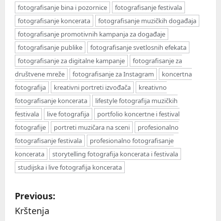
fotografisanje bina i pozornice
fotografisanje festivala
fotografisanje koncerata
fotografisanje muzičkih događaja
fotografisanje promotivnih kampanja za događaje
fotografisanje publike
fotografisanje svetlosnih efekata
fotografisanje za digitalne kampanje
fotografisanje za
društvene mreže
fotografisanje za Instagram
koncertna
fotografija
kreativni portreti izvođača
kreativno
fotografisanje koncerata
lifestyle fotografija muzičkih
festivala
live fotografija
portfolio koncertne i festival
fotografije
portreti muzičara na sceni
profesionalno
fotografisanje festivala
profesionalno fotografisanje
koncerata
storytelling fotografija koncerata i festivala
studijska i live fotografija koncerata
P
Previous:
o
Krštenja