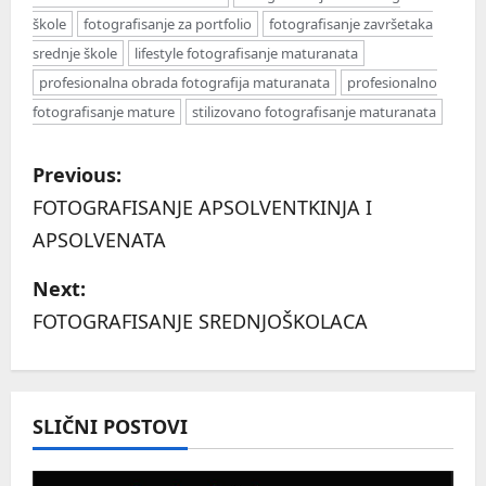
škole
fotografisanje za portfolio
fotografisanje završetaka
srednje škole
lifestyle fotografisanje maturanata
profesionalna obrada fotografija maturanata
profesionalno
fotografisanje mature
stilizovano fotografisanje maturanata
P
Previous:
o
FOTOGRAFISANJE APSOLVENTKINJA I
APSOLVENATA
s
Next:
t
FOTOGRAFISANJE SREDNJOŠKOLACA
n
a
SLIČNI POSTOVI
v
i