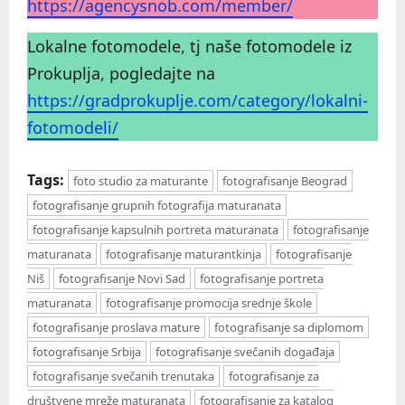
https://agencysnob.com/member/
Lokalne fotomodele, tj naše fotomodele iz
Prokuplja, pogledajte na
https://gradprokuplje.com/category/lokalni-
fotomodeli/
Tags:
foto studio za maturante
fotografisanje Beograd
fotografisanje grupnih fotografija maturanata
fotografisanje kapsulnih portreta maturanata
fotografisanje
maturanata
fotografisanje maturantkinja
fotografisanje
Niš
fotografisanje Novi Sad
fotografisanje portreta
maturanata
fotografisanje promocija srednje škole
fotografisanje proslava mature
fotografisanje sa diplomom
fotografisanje Srbija
fotografisanje svečanih događaja
fotografisanje svečanih trenutaka
fotografisanje za
društvene mreže maturanata
fotografisanje za katalog