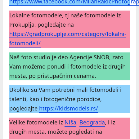
https://www.facebook.com/MilanRakicPhotogra
Lokalne fotomodele, tj naše fotomodele iz
Prokuplja, pogledajte na
https://gradprokuplje.com/category/lokalni-
fotomodeli/
Naš foto studio je deo Agencije SNOB, zato
Vam možemo ponudi i fotomodele iz drugih
mesta, po pristupačnim cenama.
Ukoliko su Vam potrebni mali fotomodeli i
talenti, kao i fotogenične porodice,
pogledajte
https://kidsmodels.rs/
Velike fotomodele iz
Niša
,
Beograda
, i iz
drugih mesta, možete pogledati na