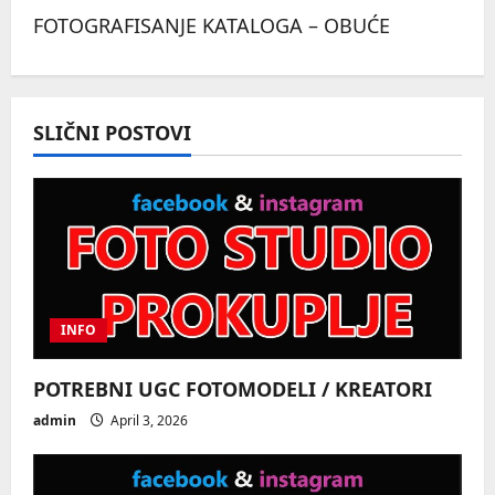
FOTOGRAFISANJE KATALOGA – OBUĆE
t
n
a
SLIČNI POSTOVI
v
i
g
a
INFO
t
POTREBNI UGC FOTOMODELI / KREATORI
i
admin
April 3, 2026
o