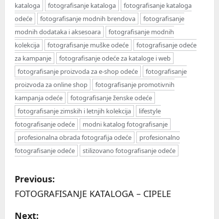
kataloga
fotografisanje kataloga
fotografisanje kataloga
odeće
fotografisanje modnih brendova
fotografisanje
modnih dodataka i aksesoara
fotografisanje modnih
kolekcija
fotografisanje muške odeće
fotografisanje odeće
za kampanje
fotografisanje odeće za kataloge i web
fotografisanje proizvoda za e-shop odeće
fotografisanje
proizvoda za online shop
fotografisanje promotivnih
kampanja odeće
fotografisanje ženske odeće
fotografisanje zimskih i letnjih kolekcija
lifestyle
fotografisanje odeće
modni katalog fotografisanje
profesionalna obrada fotografija odeće
profesionalno
fotografisanje odeće
stilizovano fotografisanje odeće
P
Previous:
o
FOTOGRAFISANJE KATALOGA – CIPELE
s
Next: