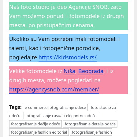
Naš foto studio je deo Agencije SNOB, zato
Vam možemo ponudi i fotomodele iz drugih
mesta, po pristupačnim cenama.
Ukoliko su Vam potrebni mali fotomodeli i
talenti, kao i fotogenične porodice,
pogledajte
https://kidsmodels.rs/
Velike fotomodele iz
Niša
,
Beograda
, i iz
drugih mesta, možete pogledati na
https://agencysnob.com/member/
Tags:
e-commerce fotografisanje odeće
foto studio za
odeću
fotografisanje casual i elegantne odeće
fotografisanje dečije odeće
fotografisanje detalja odeće
fotografisanje fashion editorial
fotografisanje fashion