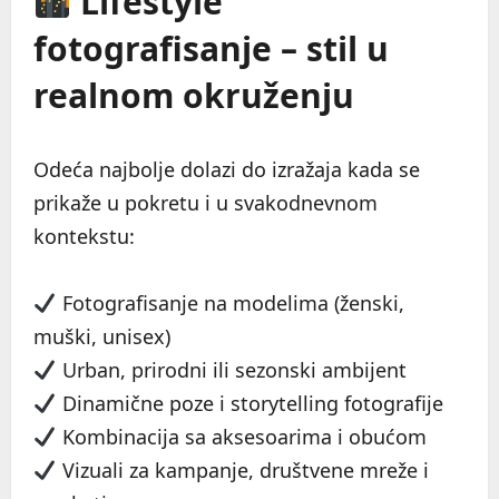
Lifestyle
fotografisanje – stil u
realnom okruženju
Odeća najbolje dolazi do izražaja kada se
prikaže u pokretu i u svakodnevnom
kontekstu:
Fotografisanje na modelima (ženski,
muški, unisex)
Urban, prirodni ili sezonski ambijent
Dinamične poze i storytelling fotografije
Kombinacija sa aksesoarima i obućom
Vizuali za kampanje, društvene mreže i