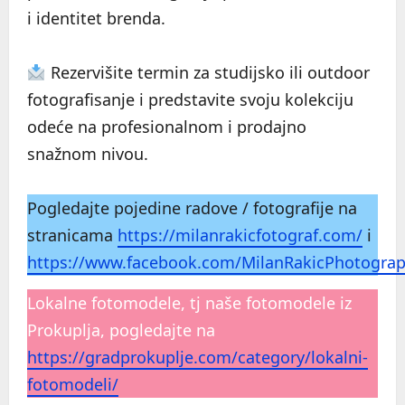
i identitet brenda.
Rezervišite termin za studijsko ili outdoor
fotografisanje i predstavite svoju kolekciju
odeće na profesionalnom i prodajno
snažnom nivou.
Pogledajte pojedine radove / fotografije na
stranicama
https://milanrakicfotograf.com/
i
https://www.facebook.com/MilanRakicPhotogra
Lokalne fotomodele, tj naše fotomodele iz
Prokuplja, pogledajte na
https://gradprokuplje.com/category/lokalni-
fotomodeli/