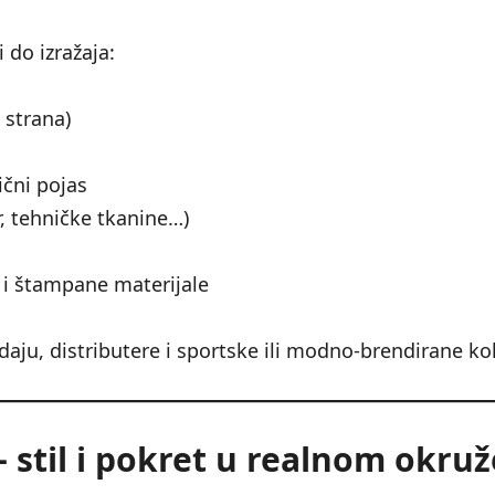
 do izražaja:
a strana)
tični pojas
r, tehničke tkanine…)
i štampane materijale
daju, distributere i sportske ili modno-brendirane kol
– stil i pokret u realnom okru