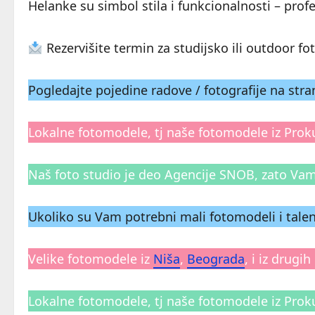
Helanke su simbol stila i funkcionalnosti – prof
Rezervišite termin za studijsko ili outdoor f
Pogledajte pojedine radove / fotografije na st
Lokalne fotomodele, tj naše fotomodele iz Prok
Naš foto studio je deo Agencije SNOB, zato Va
Ukoliko su Vam potrebni mali fotomodeli i talen
Velike fotomodele iz
Niša
,
Beograda
, i iz drug
Lokalne fotomodele, tj naše fotomodele iz Prok