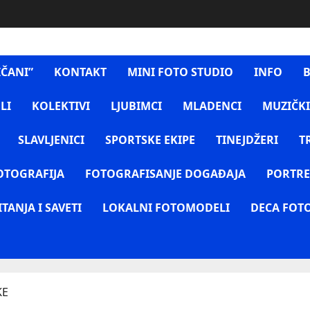
IČANI”
KONTAKT
MINI FOTO STUDIO
INFO
B
LI
KOLEKTIVI
LJUBIMCI
MLADENCI
MUZIČKI
SLAVLJENICI
SPORTSKE EKIPE
TINEJDŽERI
T
OTOGRAFIJA
FOTOGRAFISANJE DOGAĐAJA
PORTRE
ITANJA I SAVETI
LOKALNI FOTOMODELI
DECA FOT
KE