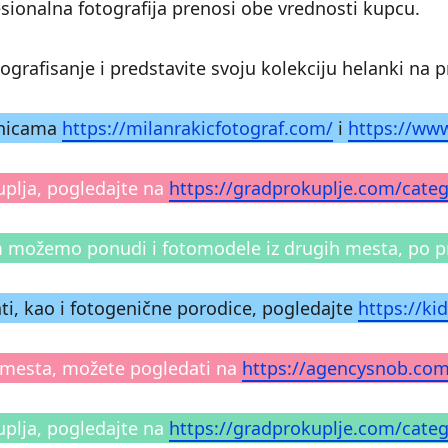
esionalna fotografija prenosi obe vrednosti kupcu.
otografisanje i predstavite svoju kolekciju helanki n
ranicama
https://milanrakicfotograf.com/
i
https://ww
uplja, pogledajte na
https://gradprokuplje.com/categ
m možemo ponudi i fotomodele iz drugih mesta, po 
ti, kao i fotogenične porodice, pogledajte
https://ki
ih mesta, možete pogledati na
https://agencysnob.co
uplja, pogledajte na
https://gradprokuplje.com/categ