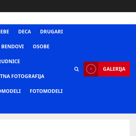
EBE
DECA
DRUGARI
 BENDOVI
OSOBE
RUDNICE
GALERIJA
TNA FOTOGRAFIJA
OMODELI
FOTOMODELI