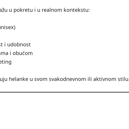
kažu u pokretu i u realnom kontekstu:
nisex)
st i udobnost
nama i obućom
eting
zuju helanke u svom svakodnevnom ili aktivnom stilu