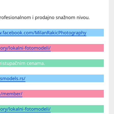
a profesionalnom i prodajno snažnom nivou.
w.facebook.com/MilanRakicPhotography
ory/lokalni-fotomodeli/
pristupačnim cenama.
dsmodels.rs/
m/member/
ory/lokalni-fotomodeli/