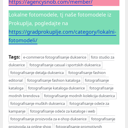
https://agencysnob.com/member/
Lokalne fotomodele, tj naše fotomodele iz
Prokuplja, pogledajte na
https://gradprokuplje.com/category/lokalni-
fotomodeli/
Tags:
e-commerce fotografisanje dukserice
foto studio za
dukserice
fotografisanje casual i sportskih dukserica
fotografisanje detalja dukserica
fotografisanje fashion
editorial
fotografisanje fashion kataloga
fotografisanje
kataloga
fotografisanje kataloga dukserice
fotografisanje
modnih brendova
fotografisanje modnih kolekcija dukserica
fotografisanje muških dukserica
fotografisanje odeće za
kampanje
fotografisanje odeće za kataloge i web
fotografisanje proizvoda za e-shop dukserice
fotografisanje
proizvoda za online shop
fotografisanje promotivnih