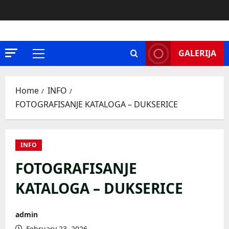
Skip
to
content
GALERIJA
Primary
Menu
Home
INFO
FOTOGRAFISANJE KATALOGA – DUKSERICE
INFO
FOTOGRAFISANJE
KATALOGA – DUKSERICE
admin
February 23, 2026