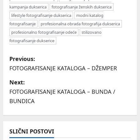
kampanja dukserica
fotografisanje ženskih dukserica
lifestyle fotografisanje dukserica
modni katalog
fotografisanje
profesionalna obrada fotografija dukserica
profesionalno fotografisanje odeće
stilizovano
fotografisanje dukserice
P
Previous:
o
FOTOGRAFISANJE KATALOGA – DŽEMPER
s
Next:
FOTOGRAFISANJE KATALOGA – BUNDA /
t
BUNDICA
n
a
SLIČNI POSTOVI
v