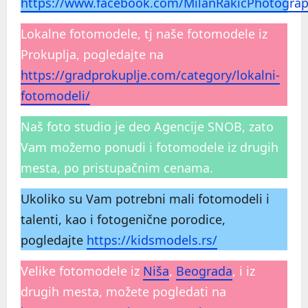
https://www.facebook.com/MilanRakicPhotogra
Lokalne fotomodele, tj naše fotomodele iz
Prokuplja, pogledajte na
https://gradprokuplje.com/category/lokalni-
fotomodeli/
Naš foto studio je deo Agencije SNOB, zato
Vam možemo ponudi i fotomodele iz drugih
mesta, po pristupačnim cenama.
Ukoliko su Vam potrebni mali fotomodeli i
talenti, kao i fotogenične porodice,
pogledajte
https://kidsmodels.rs/
Velike fotomodele iz
Niša
,
Beograda
, i iz
drugih mesta, možete pogledati na