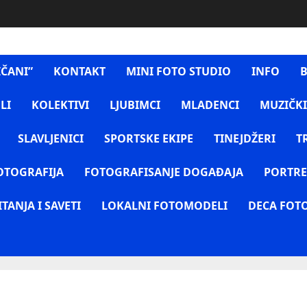
IČANI”
KONTAKT
MINI FOTO STUDIO
INFO
B
LI
KOLEKTIVI
LJUBIMCI
MLADENCI
MUZIČKI
SLAVLJENICI
SPORTSKE EKIPE
TINEJDŽERI
T
OTOGRAFIJA
FOTOGRAFISANJE DOGAĐAJA
PORTRE
ITANJA I SAVETI
LOKALNI FOTOMODELI
DECA FOT
E