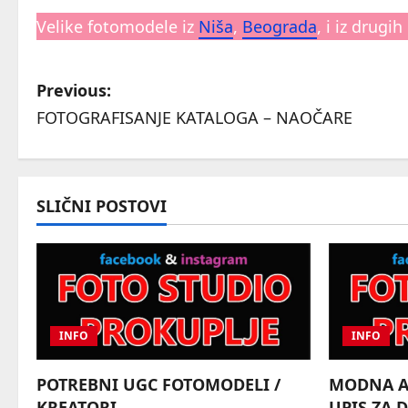
Velike fotomodele iz
Niša
,
Beograda
, i iz drug
P
Previous:
FOTOGRAFISANJE KATALOGA – NAOČARE
o
s
t
SLIČNI POSTOVI
n
a
v
INFO
INFO
i
POTREBNI UGC FOTOMODELI /
MODNA AG
g
KREATORI
UPIS ZA 