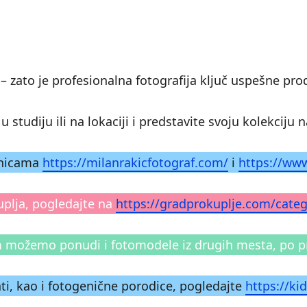
 – zato je profesionalna fotografija ključ uspešne pro
 studiju ili na lokaciji i predstavite svoju kolekciju 
ranicama
https://milanrakicfotograf.com/
i
https://ww
uplja, pogledajte na
https://gradprokuplje.com/categ
m možemo ponudi i fotomodele iz drugih mesta, po 
ti, kao i fotogenične porodice, pogledajte
https://ki