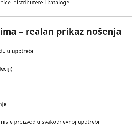
nice, distributere i kataloge.
ima – realan prikaz nošenja
žu u upotrebi:
čiji)
nje
misle proizvod u svakodnevnoj upotrebi.