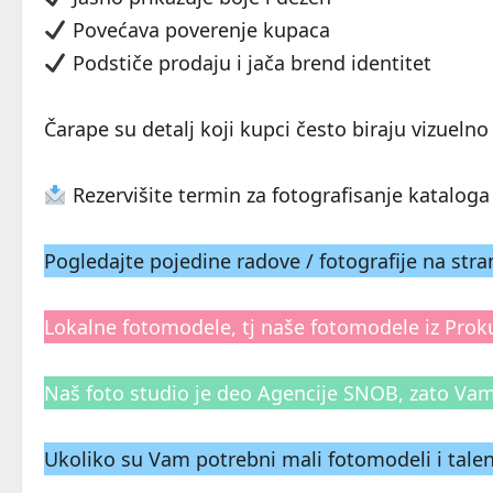
Povećava poverenje kupaca
Podstiče prodaju i jača brend identitet
Čarape su detalj koji kupci često biraju vizuelno
Rezervišite termin za fotografisanje kataloga u
Pogledajte pojedine radove / fotografije na st
Lokalne fotomodele, tj naše fotomodele iz Prok
Naš foto studio je deo Agencije SNOB, zato Va
Ukoliko su Vam potrebni mali fotomodeli i talen