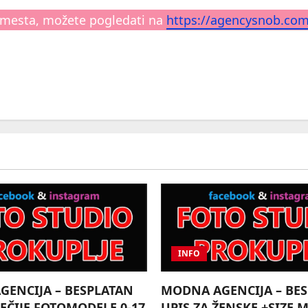
ih mesta, možete pogledati na
https://agencysnob.co
INFO
ENCIJA – BESPLATAN
MODNA AGENCIJA – BE
DEČIJE FOTOMODELE 0-17
UPIS ZA ŽENSKE +SIZE 