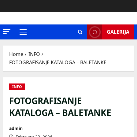
Skip
to
content
GALERIJA
Primary
Menu
Home
INFO
FOTOGRAFISANJE KATALOGA – BALETANKE
INFO
FOTOGRAFISANJE
KATALOGA – BALETANKE
admin
February 23, 2026