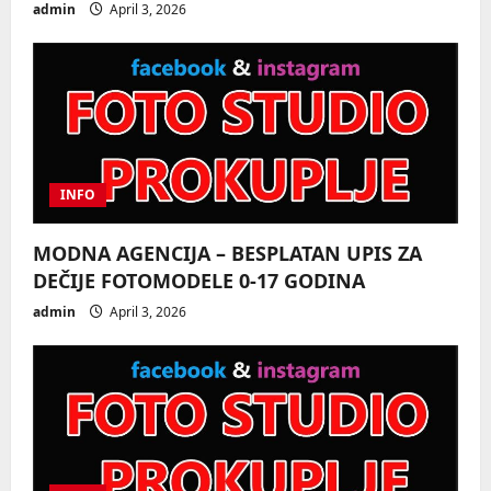
admin
April 3, 2026
o
n
INFO
MODNA AGENCIJA – BESPLATAN UPIS ZA
DEČIJE FOTOMODELE 0-17 GODINA
admin
April 3, 2026