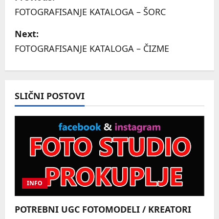
o
FOTOGRAFISANJE KATALOGA – ŠORC
s
Next:
FOTOGRAFISANJE KATALOGA – ČIZME
t
n
a
SLIČNI POSTOVI
v
i
g
a
INFO
t
POTREBNI UGC FOTOMODELI / KREATORI
i