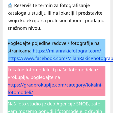
Rezervišite termin za fotografisanje
kataloga u studiju ili na lokaciji i predstavite
svoju kolekciju na profesionalnom i prodajno
snažnom nivou.
Pogledajte pojedine radove / fotografije na
stranicama
https://milanrakicfotograf.com/
i
https://www.facebook.com/MilanRakicPhotogra
Lokalne fotomodele, tj naše fotomodele iz
Prokuplja, pogledajte na
https://gradprokuplje.com/category/lokalni-
fotomodeli/
Naš foto studio je deo Agencije SNOB, zato
Vam možemo ponudi i fotomodele iz drugih