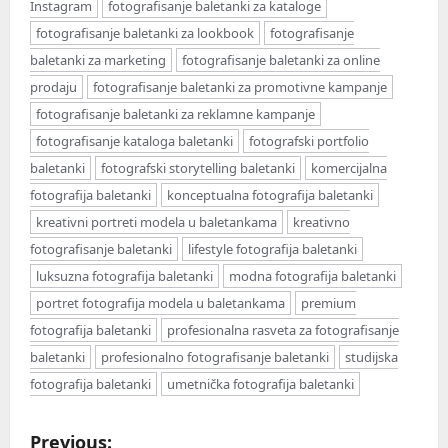
Instagram
fotografisanje baletanki za kataloge
fotografisanje baletanki za lookbook
fotografisanje
baletanki za marketing
fotografisanje baletanki za online
prodaju
fotografisanje baletanki za promotivne kampanje
fotografisanje baletanki za reklamne kampanje
fotografisanje kataloga baletanki
fotografski portfolio
baletanki
fotografski storytelling baletanki
komercijalna
fotografija baletanki
konceptualna fotografija baletanki
kreativni portreti modela u baletankama
kreativno
fotografisanje baletanki
lifestyle fotografija baletanki
luksuzna fotografija baletanki
modna fotografija baletanki
portret fotografija modela u baletankama
premium
fotografija baletanki
profesionalna rasveta za fotografisanje
baletanki
profesionalno fotografisanje baletanki
studijska
fotografija baletanki
umetnička fotografija baletanki
P
Previous: