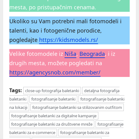
mesta, po pristupačnim cenama.
Ukoliko su Vam potrebni mali fotomodeli i
talenti, kao i fotogenične porodice,
pogledajte
https://kidsmodels.rs/
Velike fotomodele iz
Niša
,
Beograda
, i iz
drugih mesta, možete pogledati na
https://agencysnob.com/member/
Tags:
close-up fotografija baletanki
detaljna fotografija
baletanki
fotografisanje baletanki
fotografisanje baletanki
na lokaciji
fotografisanje baletanki sa stilizovanim outfitom
fotografisanje baletanki za digitalne kampanje
fotografisanje baletanki za društvene mreže
fotografisanje
baletanki za e-commerce
fotografisanje baletanki za