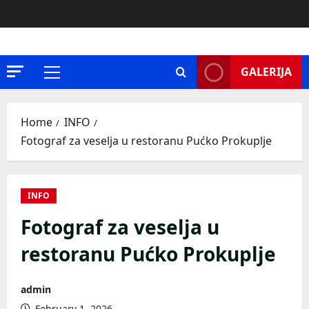
Skip
to
content
GALERIJA
Primary
Menu
Home
INFO
Fotograf za veselja u restoranu Pućko Prokuplje
INFO
Fotograf za veselja u
restoranu Pućko Prokuplje
admin
February 1, 2026