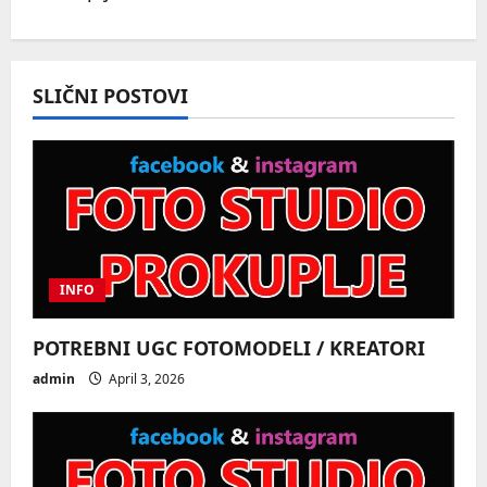
a
v
SLIČNI POSTOVI
i
g
a
t
i
INFO
o
POTREBNI UGC FOTOMODELI / KREATORI
admin
April 3, 2026
n