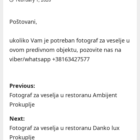
Poštovani,
ukoliko Vam je potreban fotograf za veselje u
ovom predivnom objektu, pozovite nas na
viber/whatsapp +38163427577
P
Previous:
o
Fotograf za veselja u restoranu Ambijent
Prokuplje
s
Next:
t
Fotograf za veselja u restoranu Danko lux
n
Prokuplje