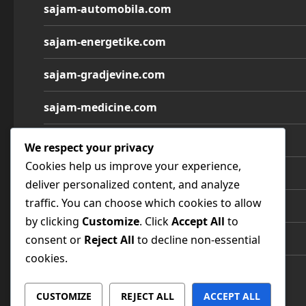
sajam-automobila.com
sajam-energetike.com
sajam-gradjevine.com
sajam-medicine.com
sajam-namestaja.com
We respect your privacy
Cookies help us improve your experience,
sajam-poljoprivrede.com
deliver personalized content, and analyze
traffic. You can choose which cookies to allow
sajam-tehnike.com
by clicking
Customize
. Click
Accept All
to
sajam-turizma.com
consent or
Reject All
to decline non-essential
cookies.
sajam-vina.com
CUSTOMIZE
REJECT ALL
ACCEPT ALL