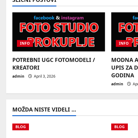
t
n
a
v
INFO
INFO
i
POTREBNI UGC FOTOMODELI /
MODNA AG
g
KREATORI
UPIS ZA 
GODINA
a
admin
April 3, 2026
admin
Apr
t
i
MOŽDA NISTE VIDELI ...
o
n
BLOG
BLOG