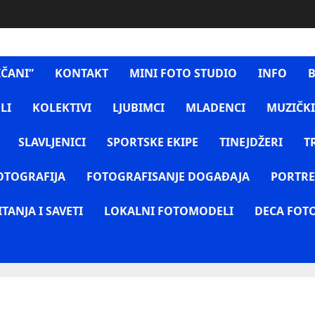
IČANI”
KONTAKT
MINI FOTO STUDIO
INFO
B
LI
KOLEKTIVI
LJUBIMCI
MLADENCI
MUZIČKI
SLAVLJENICI
SPORTSKE EKIPE
TINEJDŽERI
T
OTOGRAFIJA
FOTOGRAFISANJE DOGAĐAJA
PORTRE
ITANJA I SAVETI
LOKALNI FOTOMODELI
DECA FOT