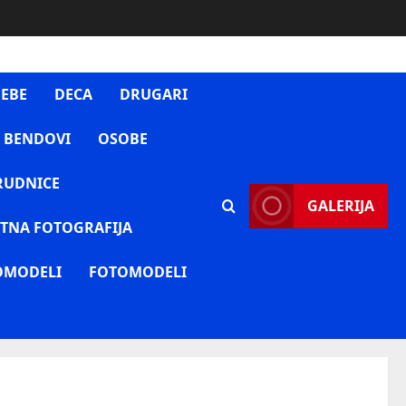
EBE
DECA
DRUGARI
 BENDOVI
OSOBE
RUDNICE
GALERIJA
TNA FOTOGRAFIJA
OMODELI
FOTOMODELI