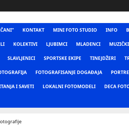
IČANI”
KONTAKT
MINI FOTO STUDIO
INFO
B
LI
KOLEKTIVI
LJUBIMCI
MLADENCI
MUZIČKI
SLAVLJENICI
SPORTSKE EKIPE
TINEJDŽERI
T
OTOGRAFIJA
FOTOGRAFISANJE DOGAĐAJA
PORTRE
ITANJA I SAVETI
LOKALNI FOTOMODELI
DECA FOT
otografije