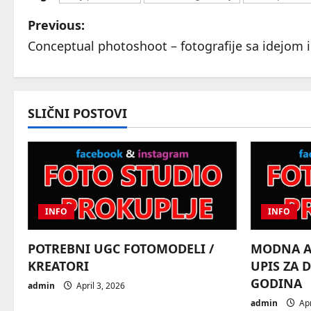
P
Previous:
Conceptual photoshoot – fotografije sa idejom 
o
s
t
SLIČNI POSTOVI
n
a
v
INFO
INFO
i
POTREBNI UGC FOTOMODELI /
MODNA AG
g
KREATORI
UPIS ZA 
GODINA
a
admin
April 3, 2026
admin
Apr