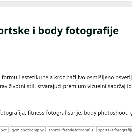
rtske i body fotografije
ormu i estetiku tela kroz pažljivo osmišljeno osvetlj
drav životni stil, stvarajući premium vizuelni sadržaj
otografija, fitness fotografisanje, body photoshoot, g
hoot
gym photography
sports lifestyle fotografije
sportska fotografij