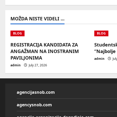
t
i
MOŽDA NISTE VIDELI ...
o
n
BLOG
BLOG
REGISTRACIJA KANDIDATA ZA
Students
ANGAŽMAN NA INOSTRANIM
“Najbolje
PAVILJONIMA
admin
Jul
admin
July 27, 2026
agencijasnob.com
agencysnob.com