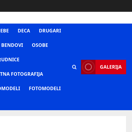
EBE
DECA
DRUGARI
 BENDOVI
OSOBE
RUDNICE
GALERIJA
TNA FOTOGRAFIJA
OMODELI
FOTOMODELI