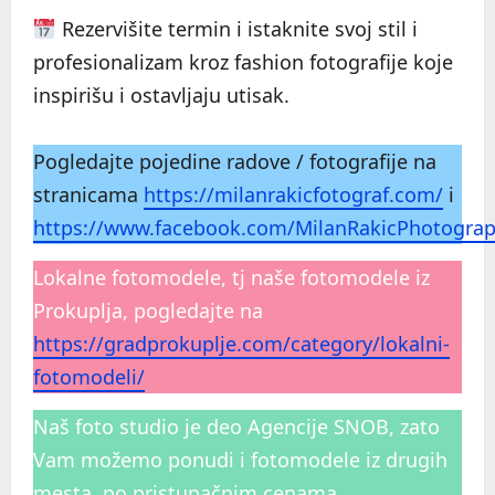
Rezervišite termin i istaknite svoj stil i
profesionalizam kroz fashion fotografije koje
inspirišu i ostavljaju utisak.
Pogledajte pojedine radove / fotografije na
stranicama
https://milanrakicfotograf.com/
i
https://www.facebook.com/MilanRakicPhotogra
Lokalne fotomodele, tj naše fotomodele iz
Prokuplja, pogledajte na
https://gradprokuplje.com/category/lokalni-
fotomodeli/
Naš foto studio je deo Agencije SNOB, zato
Vam možemo ponudi i fotomodele iz drugih
mesta, po pristupačnim cenama.