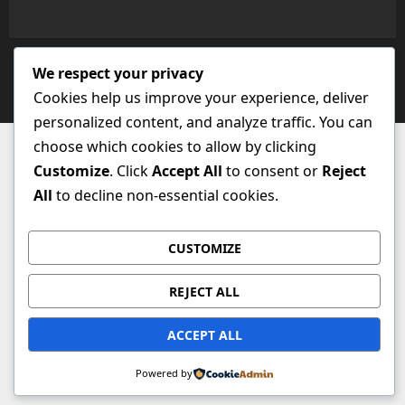
We respect your privacy
Copyright © All rights reserved.
|
MoreNews
by AF
Cookies help us improve your experience, deliver
themes.
personalized content, and analyze traffic. You can
choose which cookies to allow by clicking
Customize
. Click
Accept All
to consent or
Reject
All
to decline non-essential cookies.
CUSTOMIZE
REJECT ALL
ACCEPT ALL
Powered by