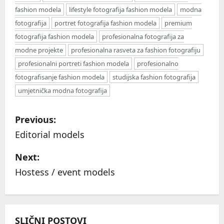
fashion modela
lifestyle fotografija fashion modela
modna
fotografija
portret fotografija fashion modela
premium
fotografija fashion modela
profesionalna fotografija za
modne projekte
profesionalna rasveta za fashion fotografiju
profesionalni portreti fashion modela
profesionalno
fotografisanje fashion modela
studijska fashion fotografija
umjetnička modna fotografija
P
Previous:
o
Editorial models
s
Next:
Hostess / event models
t
n
a
SLIČNI POSTOVI