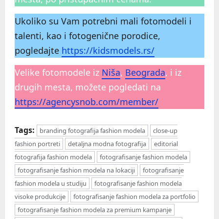
Ukoliko su Vam potrebni mali fotomodeli i
talenti, kao i fotogenične porodice,
pogledajte
https://kidsmodels.rs/
Velike fotomodele iz
Niša
,
Beograda
, i iz
drugih mesta, možete pogledati na
https://agencysnob.com/member/
Tags:
branding fotografija fashion modela
close-up
fashion portreti
detaljna modna fotografija
editorial
fotografija fashion modela
fotografisanje fashion modela
fotografisanje fashion modela na lokaciji
fotografisanje
fashion modela u studiju
fotografisanje fashion modela
visoke produkcije
fotografisanje fashion modela za portfolio
fotografisanje fashion modela za premium kampanje