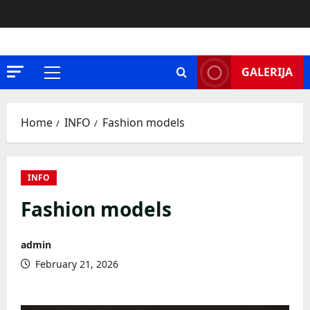
Skip
to
content
GALERIJA
Primary
Menu
Home
INFO
Fashion models
INFO
Fashion models
admin
February 21, 2026