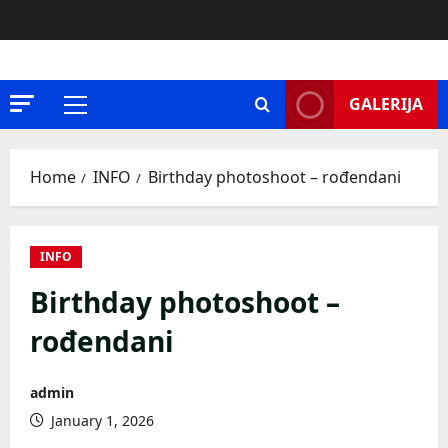
Skip
to
content
GALERIJA
Primary
Menu
Home
INFO
Birthday photoshoot – rođendani
INFO
Birthday photoshoot –
rođendani
admin
January 1, 2026