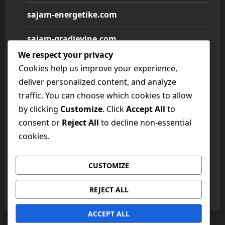
sajam-energetike.com
sajam-gradjevine.com
We respect your privacy
sajam-medicine.com
Cookies help us improve your experience,
deliver personalized content, and analyze
sajam-namestaja.com
traffic. You can choose which cookies to allow
by clicking
Customize
. Click
Accept All
to
sajam-poljoprivrede.com
consent or
Reject All
to decline non-essential
sajam-tehnike.com
cookies.
sajam-turizma.com
CUSTOMIZE
sajam-vina.com
REJECT ALL
ACCEPT ALL