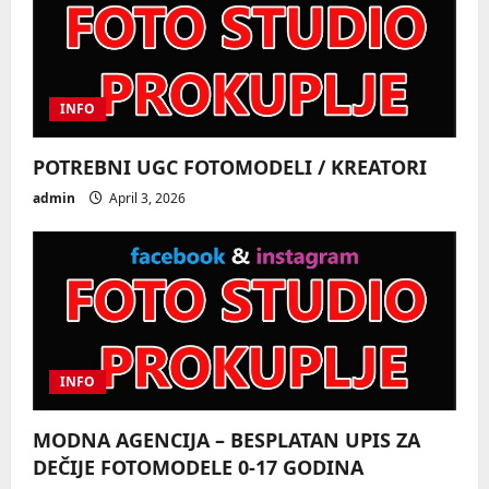
i
g
a
INFO
t
POTREBNI UGC FOTOMODELI / KREATORI
i
admin
April 3, 2026
o
n
INFO
MODNA AGENCIJA – BESPLATAN UPIS ZA
DEČIJE FOTOMODELE 0-17 GODINA