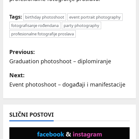
Tags:
birthday photoshoot
event portrait photography
fotografisanje rođendana
party photography
profesionalne fotografije proslava
P
Previous:
o
Graduation photoshoot – diplomiranje
s
Next:
Event photoshoot – događaji i manifestacije
t
n
a
SLIČNI POSTOVI
v