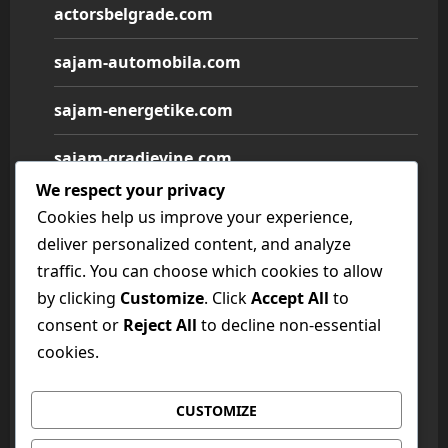
actorsbelgrade.com
sajam-automobila.com
sajam-energetike.com
sajam-gradjevine.com
We respect your privacy
sajam-medicine.com
Cookies help us improve your experience,
deliver personalized content, and analyze
sajam-namestaja.com
traffic. You can choose which cookies to allow
by clicking
Customize
. Click
Accept All
to
sajam-poljoprivrede.com
consent or
Reject All
to decline non-essential
sajam-tehnike.com
cookies.
sajam-turizma.com
CUSTOMIZE
sajam-vina.com