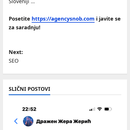
Sloveniji …
Posetite
https://agencysnob.com
i javite se
za saradnju!
P
Next:
o
SEO
s
t
SLIČNI POSTOVI
n
a
v